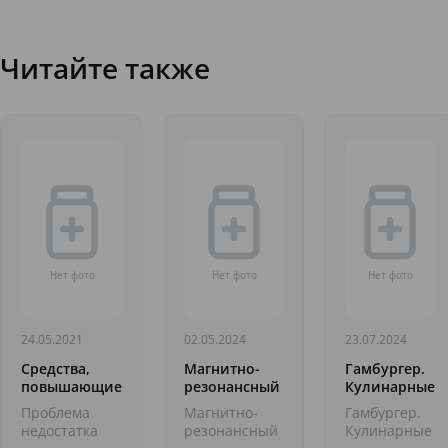
Читайте также
24.05.2021
02.05.2024
23.07.2024
Средства,
Магнитно-
Гамбургер.
повышающие
резонансный
Кулинарные
аппетит
томограф.
праздники
Проблема
Магнитно-
Гамбургер.
Выдающиеся
недостатка
резонансный
Кулинарные
медицинские