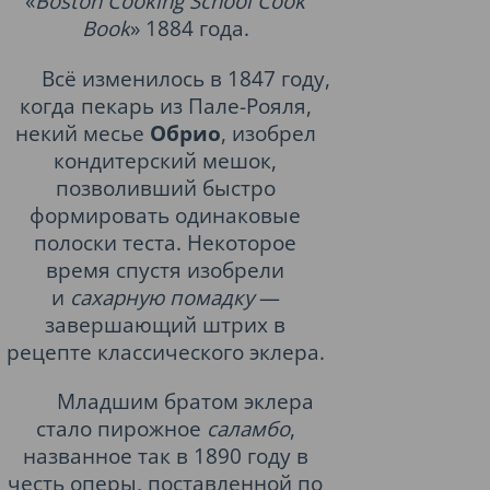
«
Boston Cooking School Cook
Book
»
1884 года
.
Всё изменилось в 1847 году,
когда пекарь из Пале-Рояля,
некий месье
Обрио
, изобрел
кондитерский мешок,
позволивший быстро
формировать одинаковые
полоски теста. Некоторое
время спустя изобрели
и
сахарную помадку
—
завершающий штрих в
рецепте классического эклера.
Младшим братом эклера
стало пирожное
саламбо
,
названное так в 1890 году в
честь оперы, поставленной по