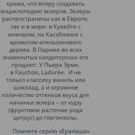
крема, что впору создавать
энциклопедию эклеров. Эклеры
распространены как в
Европе
,
так и в мире: в
Кувейте
с
инжиром, на
Касабланке
с
ароматом апельсинового
дерева. В Париже во всех
знаменитых кондитерских его
продают. У Пьера Эрме,
в
Fauchon, Ladurée
.
И не
только классику ваниль или
шоколад, а и огромное
количество оттенков вкуса для
начинки эклера – от юдзу
(
фруктовое растение рода
цитрус
) до
горгонзолы
.
Помните серию «Ералаша»