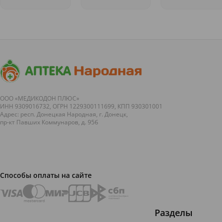
веса сегодня
томограф.
праздники
открытия
стоит едва ли
Выдающиеся
&nbsp; По
не на уровне
медицинские
пятницам у
проблемы
открытия
нас очень
лишнего веса.
&nbsp; Мы с
&laquo;вкусна
Как
вами
тема:
говорится,
продолжаем
кулинарные
каждому своё!
интересную
праздники
Одно...
рубрику об...
недели...
ООО «МЕДИКОДОН ПЛЮС»
ИНН 9309016732, ОГРН 1229300111699, КПП 930301001
Адрес: респ. Донецкая Народная, г. Донецк,
пр-кт Павших Коммунаров, д. 95б
Способы оплаты на сайте
Разделы