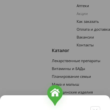
Аптеки
Акции
Как заказать
Оплата и доставка
Вакансии
Контакты
Каталог
Лекарственные препараты
Наш сайт использует файлы
cookie и метрическую систему
Витамины и БАДы
Яндекс.Метрика
для
Планирование семьи
улучшения работы и анализа
посещаемости. Оставаясь на
Принять
Мама и малыш
сайте, вы соглашаетесь с
нашей
Медицинские изделия
Политикой
Приборы медицинские
конфиденциальности
.
Гигиена, красота и уход