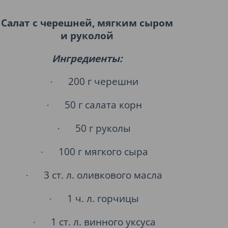
Салат с черешней, мягким сыром
и руколой
Ингредиенты:
200 г черешни
·
50 г салата корн
·
50 г руколы
·
100 г мягкого сыра
·
3 ст. л. оливкового масла
·
1 ч. л. горчицы
·
1 ст. л. винного уксуса
·