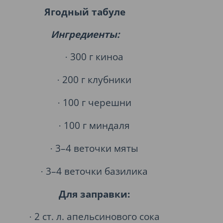
Ягодный табуле
Ингредиенты:
300 г киноа
·
200 г клубники
·
100 г черешни
·
100 г миндаля
·
3–4 веточки мяты
·
3–4 веточки базилика
·
Для заправки:
2 ст. л. апельсинового сока
·