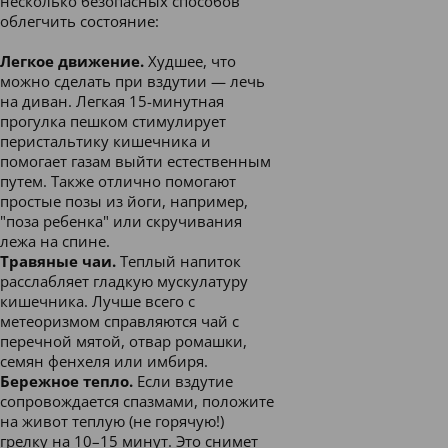
несколько безопасных способов
облегчить состояние:
Легкое движение.
Худшее, что
можно сделать при вздутии — лечь
на диван. Легкая 15-минутная
прогулка пешком стимулирует
перистальтику кишечника и
помогает газам выйти естественным
путем. Также отлично помогают
простые позы из йоги, например,
"поза ребенка" или скручивания
лежа на спине.
Травяные чаи.
Теплый напиток
расслабляет гладкую мускулатуру
кишечника. Лучше всего с
метеоризмом справляются чай с
перечной мятой, отвар ромашки,
семян фенхеля или имбиря.
Бережное тепло.
Если вздутие
сопровождается спазмами, положите
на живот теплую (не горячую!)
грелку на 10–15 минут. Это снимет