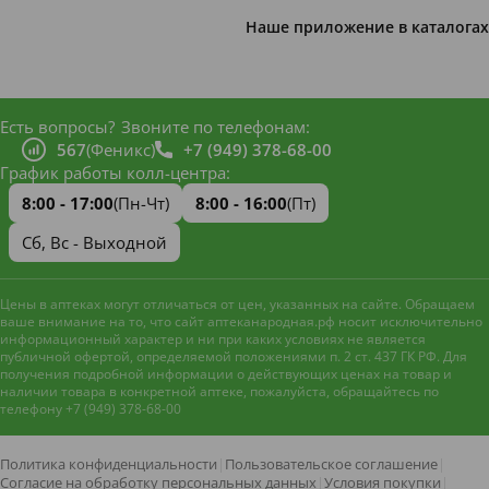
Наше приложение в каталогах
Есть вопросы?
Звоните по телефонам:
567
(Феникс)
+7 (949) 378-68-00
График работы колл-центра:
8:00 - 17:00
(Пн-Чт)
8:00 - 16:00
(Пт)
Сб, Вс - Выходной
Цены в аптеках могут отличаться от цен, указанных на сайте. Обращаем
ваше внимание на то, что сайт аптеканародная.рф носит исключительно
информационный характер и ни при каких условиях не является
публичной офертой, определяемой положениями п. 2 ст. 437 ГК РФ. Для
получения подробной информации о действующих ценах на товар и
наличии товара в конкретной аптеке, пожалуйста, обращайтесь по
телефону +7 (949) 378-68-00
Наш сайт использует файлы
cookie и метрическую систему
Яндекс.Метрика
для
Политика конфиденциальности
|
Пользовательское соглашение
|
улучшения работы и анализа
Согласие на обработку персональных данных
|
Условия покупки
|