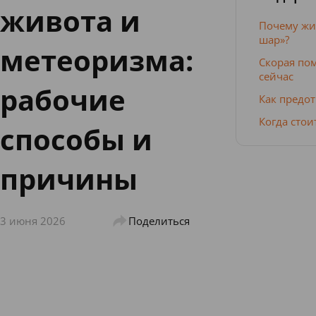
живота и
Почему жи
шар»?
метеоризма:
Скорая по
сейчас
рабочие
Как предо
Когда стои
способы и
причины
3 июня 2026
Поделиться