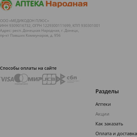
прокручивающие
медицине,
кулинарные
ленту в
пер...
праз...
соцсети.
Вас всё
ООО «МЕДИКОДОН ПЛЮС»
ИНН 9309016732, ОГРН 1229300111699, КПП 930301001
устраивае...
Адрес: респ. Донецкая Народная, г. Донецк,
пр-кт Павших Коммунаров, д. 95б
Способы оплаты на сайте
Разделы
Аптеки
Акции
Как заказать
Оплата и доставка