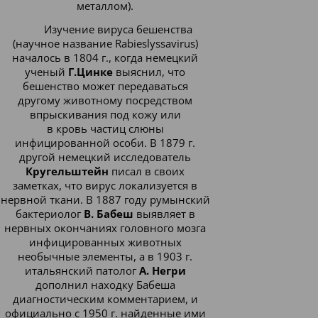
металлом).
Изучение
вируса бешенства
(научное название Rabieslyssavirus)
началось в 1804 г., когда немецкий
ученый
Г.Цинке
выяснил, что
бешенство может передаваться
другому животному посредством
впрыскивания под кожу или
в
кровь
частиц слюны
инфицированной особи. В 1879 г.
другой немецкий исследователь
Кругельштейн
писал в своих
заметках, что
вирус
локализуется в
нервной ткани. В 1887 году румынский
бактериолог
В. Бабеш
выявляет в
нервных окончаниях головного мозга
инфицированных животных
необычные элементы, а в 1903 г.
итальянский патолог
А. Негри
дополнил находку Бабеша
диагностическим комментарием, и
официально с 1950 г. найденные ими