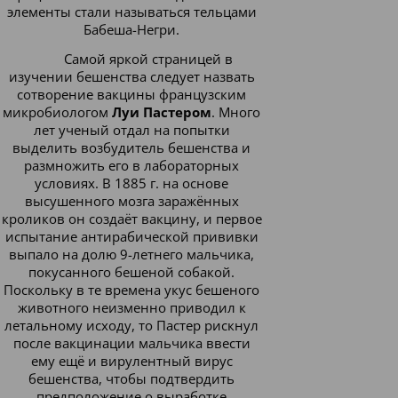
элементы стали называться тельцами
Бабеша-Негри.
Самой яркой страницей в
изучении бешенства следует назвать
сотворение вакцины французским
микробиологом
Луи Пастером
. Много
лет ученый отдал на попытки
выделить возбудитель бешенства и
размножить его в лабораторных
условиях. В 1885 г. на основе
высушенного мозга заражённых
кроликов он создаёт вакцину, и первое
испытание антирабической прививки
выпало на долю 9-летнего мальчика,
покусанного бешеной собакой.
Поскольку в те времена укус бешеного
животного неизменно приводил к
летальному исходу, то Пастер рискнул
после вакцинации мальчика ввести
ему ещё и вирулентный вирус
бешенства, чтобы подтвердить
предположение о выработке