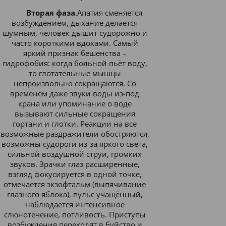
Вторая фаза
.Апатия сменяется
возбуждением, дыхание делается
шумным, человек дышит судорожно и
часто короткими вдохами. Самый
яркий признак бешенства –
гидрофобия: когда больной пьёт воду,
то глотательные мышцы
непроизвольно сокращаются. Со
временем даже звуки воды из-под
крана или упоминание о воде
вызывают сильные сокращения
гортани и глотки. Реакции на все
возможные раздражители обостряются,
возможны судороги из-за яркого света,
сильной воздушной струи, громких
звуков. Зрачки глаз расширенные,
взгляд фокусируется в одной точке,
отмечается экзофтальм (выпячивание
глазного яблока), пульс учащённый,
наблюдается интенсивное
слюнотечение, потливость. Приступы
возбуждения переходят в буйство и