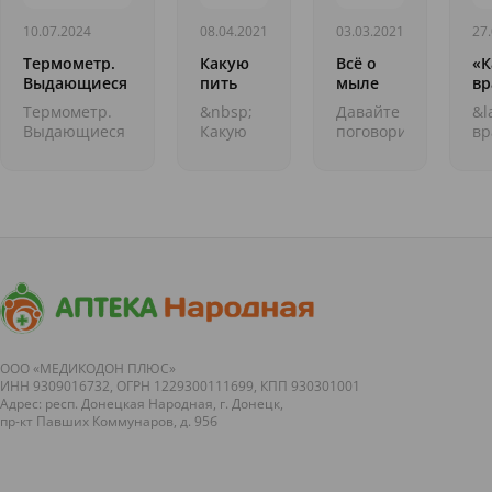
10.07.2024
08.04.2021
03.03.2021
27
Термометр.
Какую
Всё о
«К
Выдающиеся
пить
мыле
вр
медицинские
воду?
на
Термометр.
&nbsp;
Давайте
&l
открытия
В
Выдающиеся
Какую
поговорим
вр
ме
медицинские
пить
о мыле.
на
от
открытия
воду?
Самом,
В
&nbsp;
&nbsp;Вода
наверное,
ме
Продолжаем
является
популярном
от
интересную
важной
средстве
&n
рубрику об
средой,
гигиены
Пр
открытиях в
в
с
&n
медицине,
котором
незапамятных
ин
перевернувших...
проходят
времён.
руб
все
Процесс
жизненные
описания
процессы.
мыловарен...
ООО «МЕДИКОДОН ПЛЮС»
ИНН 9309016732, ОГРН 1229300111699, КПП 930301001
Она, как
Адрес: респ. Донецкая Народная, г. Донецк,
хороши...
пр-кт Павших Коммунаров, д. 95б