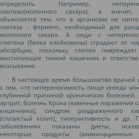
определить. Например,
неперен
лактозы
(молочного сахара), а значит, 
объясняется тем, что в организме не синте
лактаза - фермент, необходимый для рас
молочного сахара. А люди с
неперено
глютена
(белка клейковины) страдают от н
абсорбции, поскольку глютен повреждает
выстилающие тонкий кишечник и ответств
всасывание.
В настоящее время большинство врачей 
с тем, что непереносимость пищи иногда мо
глубинной причиной хронических болезней,
артрит, болезнь Крона (язвенные поражения с
кишечника), синдром раздраженного ки
(слизистый колит), гиперактивность и др. 
заболеваниях показаны диеты, искл
некоторые продукты
(элиминационные 