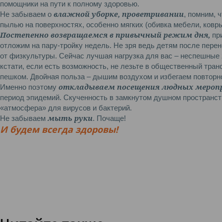
помощники на пути к полному здоровью.
влажной уборке, проветривании
Не забываем о
, помним, 
пылью на поверхностях, особенно мягких (обивка мебели, ковры
Постепенно возвращаемся в привычный режим дня,
пр
отложим на пару-тройку недель. Не зря ведь детям после пер
от физкультуры. Сейчас лучшая нагрузка для вас – неспешные
кстати, если есть возможность, не лезьте в общественный тран
пешком. Двойная польза – дышим воздухом и избегаем повторн
откладываем посещения людных мероп
Именно поэтому
период эпидемий. Скученность в замкнутом душном пространс
«атмосфера» для вирусов и бактерий.
мыть руки
Не забываем
. Почаще!
И будем всегда здоровы!