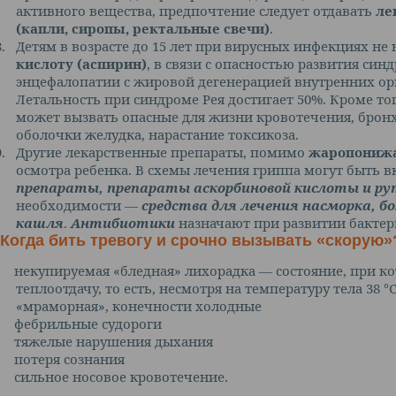
активного вещества, предпочтение следует отдавать
ле
(капли, сиропы, ректальные свечи)
.
8.
Детям в возрасте до 15 лет при вирусных инфекциях не
кислоту (аспирин)
, в связи с опасностью развития син
энцефалопатии с жировой дегенерацией внутренних ор
Летальность при синдроме Рея достигает 50%. Кроме то
может вызвать опасные для жизни кровотечения, брон
оболочки желудка, нарастание токсикоза.
9.
Другие лекарственные препараты, помимо
жаропониж
осмотра ребенка. В схемы лечения гриппа могут быть
препараты, препараты аскорбиновой кислоты и 
необходимости —
средства для лечения насморка, бол
кашля
.
Антибиотики
назначают при развитии бакте
Когда бить тревогу и срочно вызывать «скорую»?
некупируемая «бледная» лихорадка — состояние, при 
теплоотдачу, то есть, несмотря на температуру тела 38 
«мраморная», конечности холодные
фебрильные судороги
тяжелые нарушения дыхания
потеря сознания
сильное носовое кровотечение.