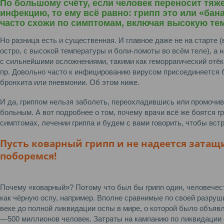
По большому счёту, если человек переносит тя
инфекцию, то ему всё равно: грипп это или «бан
часто схожи по симптомам, включая высокую тем
Но разница есть и существенная. И главное даже не на старте (
остро, с высокой температуры и боли-ломоты во всём теле), а 
с сильнейшими осложнениями, такими как геморрагический отёк
пр. Довольно часто к инфицированию вирусом присоединяется 
бронхита или пневмонии. Об этом ниже.
И да, гриппом нельзя заболеть, переохладившись или промочив 
больным. А вот подробнее о том, почему врачи всё же боятся гри
симптомах, лечении гриппа и будем с вами говорить, чтобы вст
Пусть коварный грипп и не надеется затащи
поборемся!
Почему «коварный»? Потому что был бы грипп один, человечес
как чёрную оспу, например. Вполне сравнимые по своей разруш
веке до полной ликвидации оспы в мире, о которой было объявле
—500 миллионов человек. Затраты на кампанию по ликвидации о