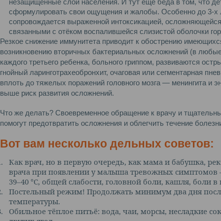
незащищённые слои населения. И тут ещё беда в том, что де
сформулировать свои ощущения и жалобы. Особенно до 3-х ле
сопровождается выраженной интоксикацией, осложняющейся
связанными с отёком воспалившейся слизистой оболочки гор
Резкое снижение иммунитета приводит к обострению имеющихся
возникновению вторичных бактериальных осложнений (в любые 
каждого третьего ребенка, больного гриппом, развиваются острый
гнойный ларинготрахеобронхит, очаговая или сегментарная пне
вплоть до тяжелых поражений головного мозга — менингита и 
выше риск развития осложнений.
Что же делать? Своевременное обращение к врачу и тщатель
помогут предотвратить осложнения и облегчить течение болезн
Вот вам несколько дельных советов:
1.
Как врач, но в первую очередь, как мама и бабушка, 
врача при появлении у малыша тревожных симптомов 
39–40 °С, общей слабости, головной боли, кашля, боли в 
2.
Постельный режим! Продолжать минимум два дня посл
температуры.
3.
Обильное тёплое питьё: вода, чаи, морсы, несладкие с