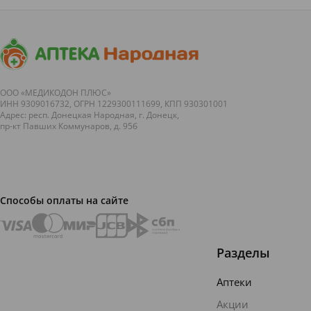
Продолжаем
и
недели.&nbs...
нашу
негативно
интересную
влиять на
рубрику об
здоровье.
открытиях в
В этой
м...
статье мы
рассмотрим,
как жара
ООО «МЕДИКОДОН ПЛЮС»
ИНН 9309016732, ОГРН 1229300111699, КПП 930301001
возд...
Адрес: респ. Донецкая Народная, г. Донецк,
пр-кт Павших Коммунаров, д. 95б
Способы оплаты на сайте
Разделы
Аптеки
Акции