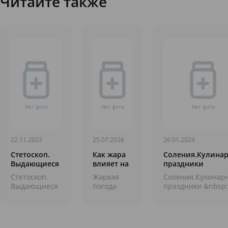
Читайте также
22.11.2023
25.07.2026
26.01.2024
Стетоскоп.
Как жара
Соления.Кулина
Выдающиеся
влияет на
праздники
медицинские
общее
Стетоскоп.
Жаркая
Соления.Кулинар
открытия
состояние
Выдающиеся
погода
праздники &nbsp;
организма
медицинские
летом
Продолжаем нашу
и что с
открытия
может
&laquo;вкусную&r
этим
&nbsp;
вызывать
тему: кулинарные
делать
&nbsp;
дискомфорт
праздники