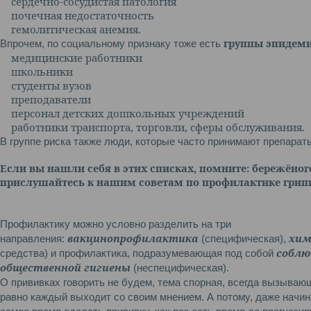
сердечно-сосудистая патология
почечная недостаточность
гемолитическая анемия.
группы эпидеми
Впрочем, по социальному признаку тоже есть
медицинские работники
школьники
студенты вузов
преподаватели
персонал детских дошкольных учреждений
работники транспорта, торговли, сферы обслуживания.
В группе риска также люди, которые часто принимают препараты
Если вы нашли себя в этих списках, помните: бережёног
прислушайтесь к нашим советам по профилактике грип
Профилактику можно условно разделить на три
вакцинопрофилактика
хим
направления:
(специфическая),
соблю
средства) и профилактика, подразумевающая под собой
общественной гигиены
(неспецифическая).
О прививках говорить не будем, тема спорная, всегда вызываю
равно каждый выходит со своим мнением. А потому, даже начинат