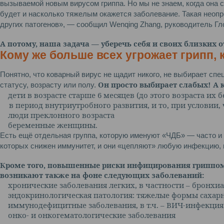
вызываемой новым вирусом гриппа. Но мы не знаем, когда она 
будет и насколько тяжелым окажется заболевание. Такая неопр
других патогенов», — сообщил Wenqing Zhang, руководитель Гл
А потому, наша задача — уберечь себя и своих близких о
Кому же больше всех угрожает грипп, к
Понятно, что коварный вирус не щадит никого, не выбирает сп
Он просто выбирает слабых! А к
статусу, возрасту или полу.
дети в возрасте старше 6 месяцев (до этого возраста их
в период внутриутробного развития, и то, при условии
люди преклонного возраста
беременные женщины.
Есть ещё отдельная группа, которую именуют «ЧДБ» — часто и
которых снижен иммунитет, и они «цепляют» любую инфекцию, в
Кроме того, повышенные риски инфицирования гриппом
возникают также на фоне следующих заболеваний:
хронические заболевания легких, в частности – бронхи
эндокринологическая патология: тяжелые формы сахарн
иммунодефицитные заболевания, в т.ч. – ВИЧ-инфекция
онко- и онкогематологические заболевания