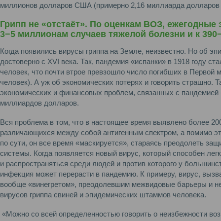
миллионов долларов США (примерно 2,16 миллиарда долларов в
Грипп не «отстаёт». По оценкам ВОЗ, ежегодные
3−5 миллионам случаев тяжелой болезни и к 390
Когда появились вирусы гриппа на Земле, неизвестно. Но об э
достоверно с XVI века. Так, пандемия «испанки» в 1918 году ст
человек, что почти втрое превзошло число погибших в Первой 
человек). А уж об экономических потерях и говорить страшно. 
экономических и финансовых проблем, связанных с пандемией «
миллиардов долларов.
Вся проблема в том, что в настоящее время выявлено более 200
различающихся между собой антигенным спектром, а помимо это
по сути, он все время «маскируется», стараясь преодолеть з
системы. Когда появляется новый вирус, который способен лег
и распространяться среди людей и против которого у большинс
инфекция может перерасти в пандемию. К примеру, вирус, выз
вообще «винегретом», преодолевшим межвидовые барьеры и не
вирусов гриппа свиней и эпидемических штаммов человека.
«Можно со всей определенностью говорить о неизбежности воз