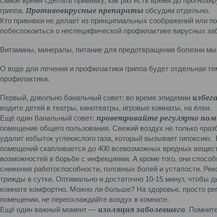
самое время сделать прививку, как раз есть время до прогнози
Противовирусные препараты
гриппа.
обсудим отдельно.
Кто прививки не делает из принципиальных соображений или по
побеспокоиться о неспецифической профилактике вирусных за
Витамины, минералы, питание для предотвращения болезни мы
О воде для лечения и профилактики гриппа будет отдельная те
профилактики.
избег
Первый, довольно банальный совет: во время эпидемии
водите детей в театры, кинотеатры, игровые комнаты, на ёлки.
проветривайте регулярно по
Ещё один банальный совет:
помещение общего пользования. Свежий воздух не только «разб
удалит избыток углекислого газа, который вызывает гипоксию.
помещений скапливается до 400 всевозможных вредных вещест
возможностей в борьбе с инфекциями. А кроме того, они спосо
снижения работоспособности, головных болей и усталости. Рек
трижды в сутки. Оптимально и достаточно 10-15 минут, чтобы д
комнате комфортно. Можно ли больше? На здоровье, просто ре
помещении, не переохлаждайте воздух в комнате.
изоляция заболевшего
Ещё один важный момент —
. Помнит