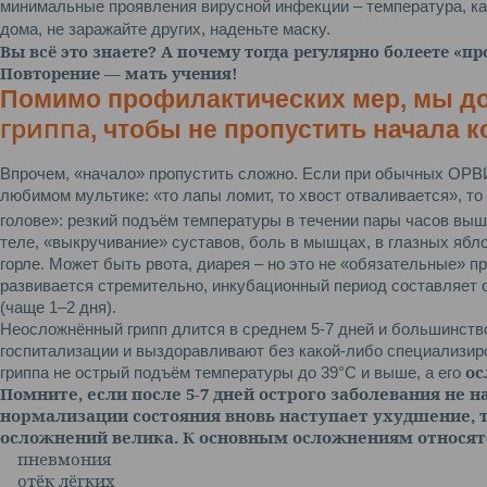
минимальные проявления вирусной инфекции – температура, ка
дома, не заражайте других, наденьте маску.
Вы всё это знаете? А почему тогда регулярно болеете «
Повторение — мать учения!
Помимо профилактических мер, мы д
гриппа
, чтобы не пропустить начала 
Впрочем, «начало» пропустить сложно. Если при обычных ОРВИ 
любимом мультике: «то лапы ломит, то хвост отваливается», то 
голове»: резкий подъём температуры в течении пары часов вы
теле, «выкручивание» суставов, боль в мышцах, в глазных ябл
горле. Может быть рвота, диарея – но это не «обязательные» п
развивается стремительно, инкубационный период составляет о
(чаще 1–2 дня).
Неосложнённый грипп длится в среднем 5-7 дней и большинств
госпитализации и выздоравливают без какой-либо специализир
ос
гриппа не острый подъём температуры до 39°С и выше, а его
Помните, если после 5-7 дней острого заболевания не 
нормализации состояния вновь наступает ухудшение, т
осложнений велика. К основным осложнениям относят
пневмония
отёк лёгких