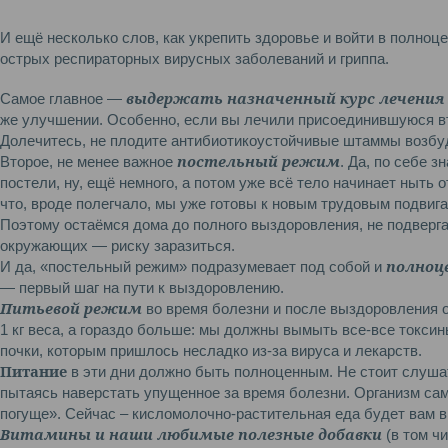
И ещё несколько слов, как укрепить здоровье и войти в полно
острых респираторных вирусных заболеваний и гриппа.
выдержать назначенный курс лечения 
Самое главное —
же улучшении. Особенно, если вы лечили присоединившуюся в
Долечитесь, не плодите антибиотикоустойчивые штаммы возбу
постельный режим
Второе, не менее важное
. Да, по себе з
постели, ну, ещё немного, а потом уже всё тело начинает ныть о
что, вроде полегчало, мы уже готовы к новым трудовым подвига
Поэтому остаёмся дома до полного выздоровления, не подверга
окружающих — риску заразиться.
полноц
И да, «постельный режим» подразумевает под собой и
— первый шаг на пути к выздоровлению.
Питьевой режим
во время болезни и после выздоровления 
1 кг веса, а гораздо больше: мы должны вымыть все-все токсин
почки, которым пришлось несладко из-за вируса и лекарств.
Питание
в эти дни должно быть полноценным. Не стоит слуша
пытаясь наверстать упущенное за время болезни. Организм сам
погуще». Сейчас – кисломолочно-растительная еда будет вам 
Витамины и наши любимые полезные добавки
(в том ч