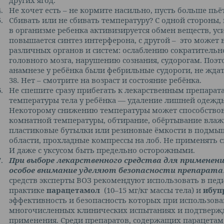
других ягод.
4.
Не хочет есть – не кормите насильно, пусть больше пьёт
5.
Сбивать или не сбивать температуру? С одной стороны
в организме ребенка активизируется обмен веществ, у
повышается синтез интерферона, с другой – это может
различных органов и систем: ослаблению сократительн
головного мозга, нарушению сознания, судорогам. Поэт
анамнезе у ребёнка были фебрильные судороги, не жд
38. Нет – смотрите на возраст и состояние ребёнка.
6.
Не спешите сразу прибегать к лекарственным препара
температуры тела у ребёнка — удаление лишней одежд
Некоторому снижению температуры может способствов
комнатной температуры, обтирание, обёртывание вла
пластиковые бутылки или резиновые ёмкости в подмы
области, прохладные компрессы на лоб. Не применять с
И даже с уксусом быть предельно осторожными.
7.
При выборе лекарственного средства для применен
особое внимание уделяют безопасности препарата
средств эксперты ВОЗ рекомендуют использовать в пед
практике
парацетамол
(10–15 мг/кг массы тела) и
ибуп
эффективность и безопасность которых при использова
многочисленных клинических испытаниях и подтвер
применения. Среди препаратов, содержащих парацетам