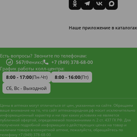
Наше приложение в каталогах
Есть вопросы?
Звоните по телефонам:
567
(Феникс)
+7 (949) 378-68-00
График работы колл-центра:
8:00 - 17:00
(Пн-Чт)
8:00 - 16:00
(Пт)
Сб, Вс - Выходной
Цены в аптеках могут отличаться от цен, указанных на сайте. Обращаем
ваше внимание на то, что сайт аптеканародная.рф носит исключительно
информационный характер и ни при каких условиях не является
публичной офертой, определяемой положениями п. 2 ст. 437 ГК РФ. Для
получения подробной информации о действующих ценах на товар и
наличии товара в конкретной аптеке, пожалуйста, обращайтесь по
телефону +7 (949) 378-68-00
Наш сайт использует файлы