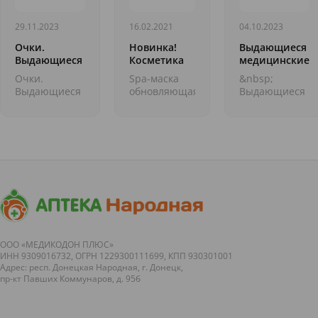
29.11.2023
16.02.2021
04.10.2023
Очки.
Новинка!
Выдающиеся
Выдающиеся
Косметика
медицинские
медицинские
KORA.Зрелая
открытия.
Очки.
Spa-маска
&nbsp;
открытия
кожа
Вакцины
Выдающиеся
обновляющая
Выдающиеся
медицинские
с
медицинские
открытия
органоминеральным
открытия.
&nbsp;
комплексом
Вакцины
Продолжаем
позволит
&nbsp;
нашу
решить
Продолжаем
интересную
эстетические
нашу
рубрику об
проблемы
интересную
открытиях в
кожи любого
рубрику об
медицине,
типа. Она
открытиях в
перевер...
деликат...
медици...
ООО «МЕДИКОДОН ПЛЮС»
ИНН 9309016732, ОГРН 1229300111699, КПП 930301001
Адрес: респ. Донецкая Народная, г. Донецк,
пр-кт Павших Коммунаров, д. 95б