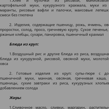
1.Хлеб и булочки из рисовой, маниоковой,
картофельной муки, кукурузного крахмала, муки из
маранты, рисовые вафли и палочки, маисовые лепешк
смеси без глютена
2. Изделия, содержащие пшеницу, рожь, ячмень, ове
проростки, солод, просо, гречневую крупу. Сухое печенье
ржаные хлебцы, сухари, панировка, пшеничный крахмал
Блюда из круп:
1.Воздушный рис и другие блюда из риса, воздушная
блюда из кукурузной, рисовой, овсяной муки, молотой
овса
2. Готовые изделия из круп: супы-пюре с до
пшеничной муки, манная, овсяная, гречневая каша, 
пшеницы, сухие завтраки из риса, кукурузных хлопье
добавлением солода
Жиры
:
1.Сливочное масло, сливки, маргарин, раститель