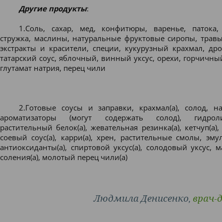
Другие продукты
:
1.Соль, сахар, мед, конфитюры, варенье, патока,
стружка, маслины, натуральные фруктовые сиропы, трав
экстракты и красители, специи, кукурузный крахмал, дро
татарский соус, яблочный, винный уксус, орехи, горчичны
глутамат натрия, перец чили
2.Готовые соусы и заправки, крахмал(а), солод, н
ароматизаторы (могут содержать солод), гидрол
растительный белок(а), жевательная резинка(а), кетчуп(а), 
соевый соус(а), карри(а), хрен, растительные смолы, эму
антиоксиданты(а), спиртовой уксус(а), солодовый уксус, 
соления(а), молотый перец чили(а)
Людмила Денисенко,
врач-