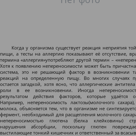
Когда у организма существует реакция неприятия то
пищи, а тесты на аллергию показывают её отсутствие, вр
термина
«аллергия»
употребляют другой термин –
«непере
н
Хотя к появлению непереносимости может быть причастн
система, это не решающий фактор в возникновении т
реакций на определенную пищу. Во многих случаях п
остается загадкой, хотя ясно, что аллергические антител
роли в ее возникновении. Иногда непереносимос
результатом действия факторов, которые удаётся оп
Например,
непереносимость лактозы
(молочного сахара),
молока, объясняется тем, что в организме не синтезируетс
фермент, необходимый для расщепления молочного сахара
непереносимостью глютена
(белка клейковины) стр
нарушения абсорбции, поскольку глютен повреждае
выстилающие тонкий кишечник и ответственный за всасыв