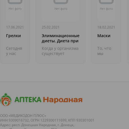
17.06.2021
25.02.2021
18.02.2021
Грелки
Элиминационные
Маски
диеты. Диета при
аллергии к яйцам
Cегодня
Когда у организма
То, что
у нас
существует
мы
грелки.
реакция
сегодня
Казалось
неприятия той
привычно
бы,
или иной пищи, а
называем
&laquo;зимняя&raquo;
тесты на
маской,
тема, но
аллергию
родилось
стоит
показывают её
в
&laquo;готовить
отсутствие, врачи
Средние
сани&raquo;
вм...
века в
заранее!
Европе
Сейчас,...
во
время
эпидемии
ООО «МЕДИКОДОН ПЛЮС»
ИНН 9309016732, ОГРН 1229300111699, КПП 930301001
бубонной
Адрес: респ. Донецкая Народная, г. Донецк,
чумы в