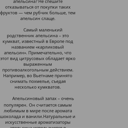
апельсина? Не спешите
отказываться от покупки таких
фруктов — чем рубчик больше, тем
апельсин слаще.
Самый маленький
родственник апельсина – это
кумкват, известный в Европе под
названием «карликовый
апельсин». Примечательно, что
этот вид цитрусовых обладает ярко
выраженным
противоалкогольным действием.
Например, во Вьетнаме принято
снимать похмелье, съедая
несколько кумкватов.
Апельсиновый запах – очень
популярен.
Он считается самым
любимым в мире после аромата
шоколада и ванили.Натуральные и
искусственные ароматизаторы
апельсина используются в