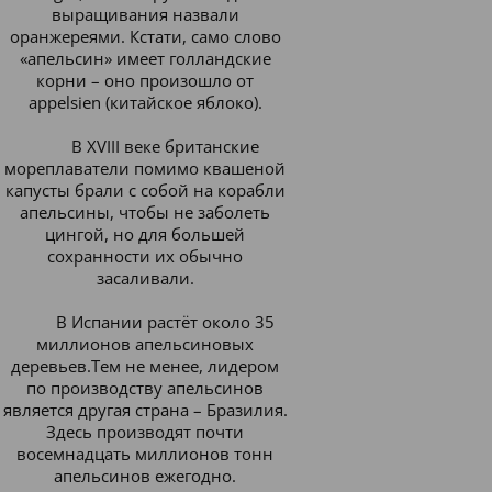
выращивания назвали
оранжереями.
Кстати, само слово
«апельсин» имеет голландские
корни – оно произошло от
appelsien (китайское яблоко).
В XVIII веке британские
мореплаватели помимо квашеной
капусты брали с собой на корабли
апельсины, чтобы не заболеть
цингой, но для большей
сохранности их обычно
засаливали.
В Испании растёт около 35
миллионов апельсиновых
деревьев.Тем не менее, лидером
по производству апельсинов
является другая страна – Бразилия.
Здесь производят почти
восемнадцать миллионов тонн
апельсинов ежегодно.