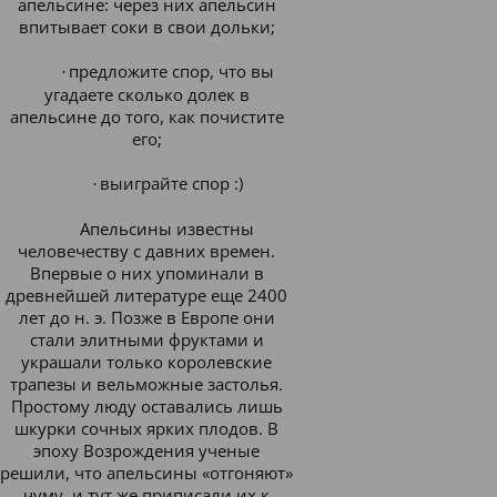
апельсине: через них апельсин
впитывает соки в свои дольки;
предложите спор, что вы
·
угадаете сколько долек в
апельсине до того, как почистите
его;
выиграйте спор :)
·
Апельсины известны
человечеству с давних времен
.
Впервые о них упоминали в
древнейшей литературе еще 2400
лет до н. э. Позже в Европе они
стали элитными фруктами и
украшали только королевские
трапезы и вельможные застолья.
Простому люду оставались лишь
шкурки сочных ярких плодов. В
эпоху Возрождения ученые
решили, что апельсины «отгоняют»
чуму, и тут же приписали их к