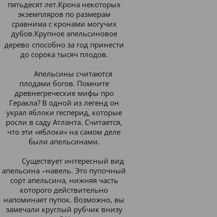
пятьдесят лет.Крона некоторых
экземпляров по размерам
сравнима с кронами могучих
дубов.Крупное апельсиновое
дерево
способно за год принести
до сорока тысяч плодов.
Апельсины считаются
плодами богов.
Помните
древнегреческие мифы про
Геракла? В одной из легенд он
украл яблоки гесперид, которые
росли в саду Атланта. Считается,
что эти «яблоки» на самом деле
были апельсинами.
Существует интересный вид
апельсина –навель.
Это пупочный
сорт апельсина, нижняя часть
которого действительно
напоминает пупок. Возможно, вы
замечали круглый рубчик внизу