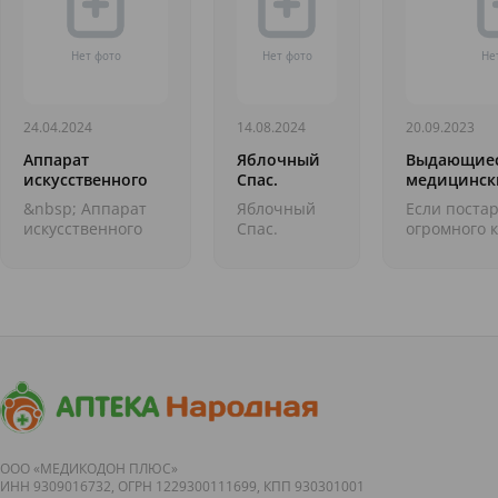
24.04.2024
14.08.2024
20.09.2023
Аппарат
Яблочный
Выдающие
искусственного
Спас.
медицинск
кровообращения.
Кулинарные
открытия.Р
&nbsp; Аппарат
Яблочный
Если постар
Выдающиеся
праздники
лучи
искусственного
Спас.
огромного 
медицинские
кровообращения.
Кулинарные
открытий в
открытия
Выдающиеся
праздники
сделанных 
медицинские
&nbsp; По
тысячелети
открытия
пятницам у
десять, то о
Продолжаем
нас очень
интересную
&laquo;вкусная&raquo;
рубрику об
тема:
открыти...
кулинарные
праздники
не...
ООО «МЕДИКОДОН ПЛЮС»
ИНН 9309016732, ОГРН 1229300111699, КПП 930301001