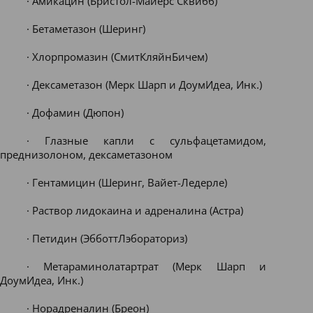
· Амикацин (Бристол-Майерс Сквибб)
· Бетаметазон (Шеринг)
· Хлорпромазин (СмитКляйнБичем)
· Дексаметазон (Мерк Шарп и ДоумИдеа, Инк.)
· Дофамин (Дюпон)
· Глазные капли с сульфацетамидом,
преднизолоном, дексаметазоном
· Гентамицин (Шеринг, Вайет-Ледерле)
· Раствор лидокаина и адреналина (Астра)
· Петидин (ЭбботтЛэбораториз)
· Метараминолатартрат (Мерк Шарп и
ДоумИдеа, Инк.)
· Норадреналин (Бреон)