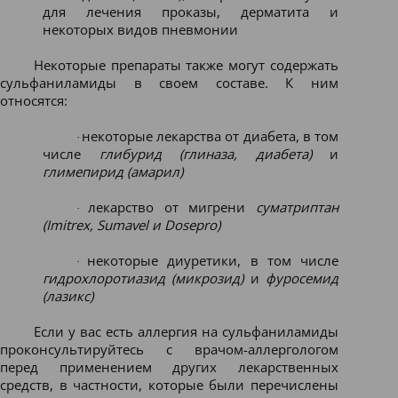
для лечения проказы, дерматита и
некоторых видов пневмонии
Некоторые препараты также могут содержать
сульфаниламиды в своем составе. К ним
относятся:
некоторые лекарства от диабета, в том
·
числе
глибурид (глиназа, диабета)
и
глимепирид (амарил)
лекарство от мигрени
суматриптан
·
(Imitrex, Sumavel и Dosepro)
некоторые диуретики, в том числе
·
гидрохлоротиазид (микрозид)
и
фуросемид
(лазикс)
Если у вас есть аллергия на сульфаниламиды
проконсультируйтесь с врачом-аллергологом
перед применением других лекарственных
средств, в частности, которые были перечислены