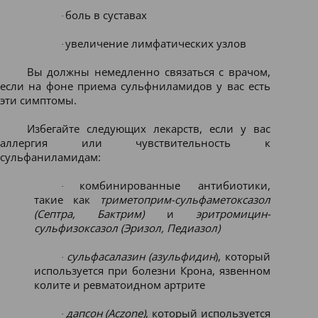
боль в суставах
·
увеличение лимфатических узлов
·
Вы должны немедленно связаться с врачом,
если на фоне приема сульфниламидов у вас есть
эти симптомы.
Избегайте следующих лекарств, если у вас
аллергия или чувствительность к
сульфаниламидам:
комбинированные антибиотики,
·
такие как
триметоприм-сульфаметоксазол
(Септра, Бактрим)
и
эритромицин-
сульфизоксазол (Эризол, Педиазол)
сульфасалазин (азульфидин
), который
·
используется при болезни Крона, язвенном
колите и ревматоидном артрите
дапсон (Aczone)
, который используется
·