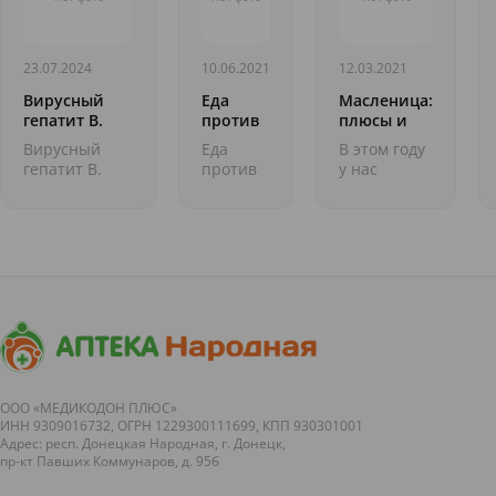
23.07.2024
10.06.2021
12.03.2021
Вирусный
Еда
Масленица:
гепатит В.
против
плюсы и
Выдающиеся
стресса
минусы
Вирусный
Еда
В этом году
медицинские
гепатит В.
против
у нас
открытия
Выдающиеся
стресса
двойной
медицинские
&nbsp;Едва
праздник -
открытия
ли не
8 Марта и
&nbsp; И мы
ежедневно
начало
продолжаем
нам
Масленицы!
интересную
приходится
Все уже с
рубрику об
сталкиваться
утра
открытиях в
со
полакомились
медицине,...
стрессовыми
блинчиками?
ситуациями
Масленица&...
&ndash;
дома,
ООО «МЕДИКОДОН ПЛЮС»
ИНН 9309016732, ОГРН 1229300111699, КПП 930301001
на...
Адрес: респ. Донецкая Народная, г. Донецк,
пр-кт Павших Коммунаров, д. 95б