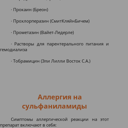
· Прокаин (Бреон)
· Прохлорперазин (СмитКляйнБичем)
· Прометазин (Вайет-Ледерле)
· Растворы для парентерального питания и
гемодиализа
· Тобрамицин (Эли Лилли Восток С.А.)
Аллергия на
сульфаниламиды
Симптомы аллергической реакции на этот
препарат включают в себя: