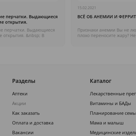
15.02.2021
ие перчатки. Выдающиеся
ВСЁ ОБ АНЕМИИ И ФЕРРИ
е открытия.
е перчатки. Выдающиеся
Признаки анемии Вы не лю
 открытия. &nbsp; В
плохо переносите жару? Не
 темы об асептике и
баню, потому что начинае
сегод...
задыхаться и терять с...
Разделы
Каталог
Аптеки
Лекарственные пре
Акции
Витамины и БАДы
Как заказать
Планирование семь
Оплата и доставка
Мама и малыш
Вакансии
Медицинские издел