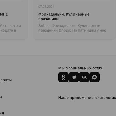
07.03.2024
ТИНЕ
Фрикадельки. Кулинарные
праздники
бите лето и
&nbsp; Фрикадельки. Кулинарные
 ходите в
праздники &nbsp; По пятницам у нас
те
очень &laquo;вкусная&raquo; тема:
кулинарные праздн...
Мы в социальных сетях
параты
и
Наше приложение в каталогах
ия