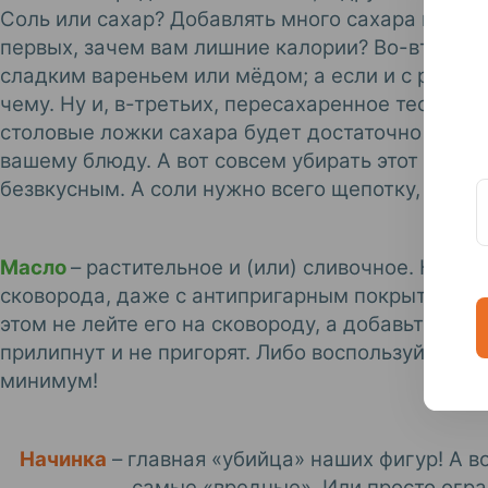
Соль или сахар? Добавлять много сахара в блин
первых, зачем вам лишние калории? Во-вторых, 
сладким вареньем или мёдом; а если и с рыбой 
чему. Ну и, в-третьих, пересахаренное тесто на
столовые ложки сахара будет достаточно для пр
вашему блюду. А вот совсем убирать этот ингред
безвкусным. А соли нужно всего щепотку, значит
Масло
– растительное и (или) сливочное. Како
сковорода, даже с антипригарным покрытием, и
этом не лейте его на сковороду, а добавьте сраз
прилипнут и не пригорят. Либо воспользуйтесь
минимум!
Начинка
– главная «убийца» наших фигур! А в
самые «вредные». Или просто огра