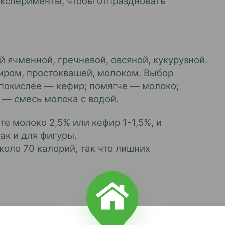
 эксперименты, чтобы отпраздновать
й ячменной, гречневой, овсяной, кукурузной.
фиром, простоквашей, молоком. Выбор
 покислее — кефир; помягче — молоко;
 — смесь молока с водой.
те молоко 2,5% или кефир 1-1,5%, и
так и для фигуры.
коло 70 калорий, так что лишних
не испортят.