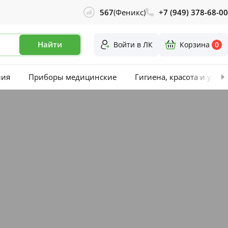
567
(Феникс)
+7 (949) 378-68-00
Найти
Войти в ЛК
Корзина
0
лия
Приборы медицинские
Гигиена, красота и уход