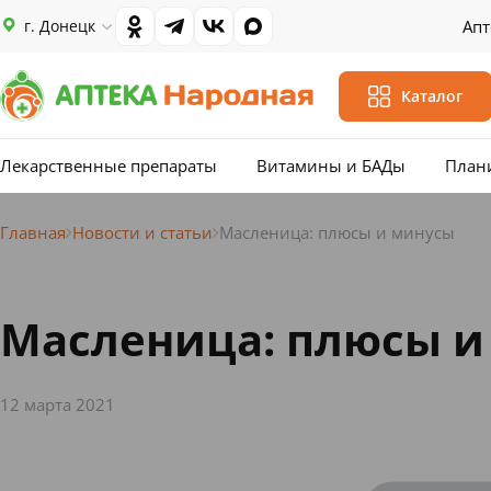
г. Донецк
Апт
Каталог
Лекарственные препараты
Витамины и БАДы
План
Главная
Новости и статьи
Масленица: плюсы и минусы
Масленица: плюсы и
12 марта 2021