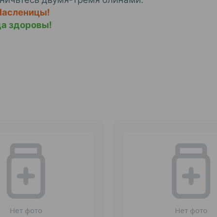
Масленицы!
да здоровы!