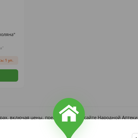
поляна"
а"
ь: 1 уп.
рах, включая цены, представлена на сайте Народной Аптек
является публичной офертой согласно ст. 437 ГК РФ. Получ
редъявлении рецепта, если он требуется по закону.
в, участвующих в акциях и скидках, ограничен и может изм