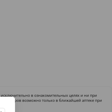
и исключительно в ознакомительных целях и ни при
ение товаров возможно только в ближайшей аптеке при
еняться.