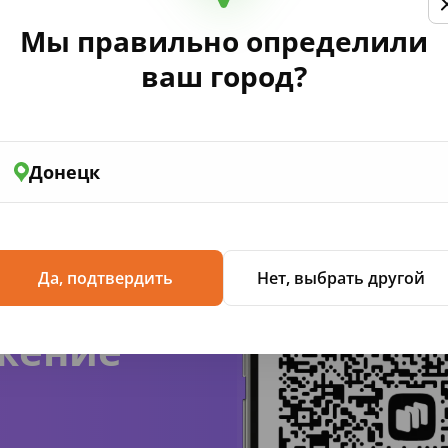
Мы правильно определили
лению Правительства РФ от 16 мая 2020 №697 «Об утвержд
сийской Федерации».
ваш город?
Донецк
Да, подтвердить
Нет, выбрать другой
жение