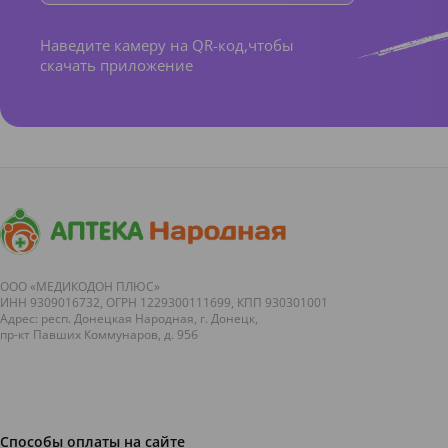
Наведите камеру на QR-код,чтобы
скачать приложение
ООО «МЕДИКОДОН ПЛЮС»
ИНН 9309016732, ОГРН 1229300111699, КПП 930301001
Адрес: респ. Донецкая Народная, г. Донецк,
пр-кт Павших Коммунаров, д. 95б
Способы оплаты на сайте