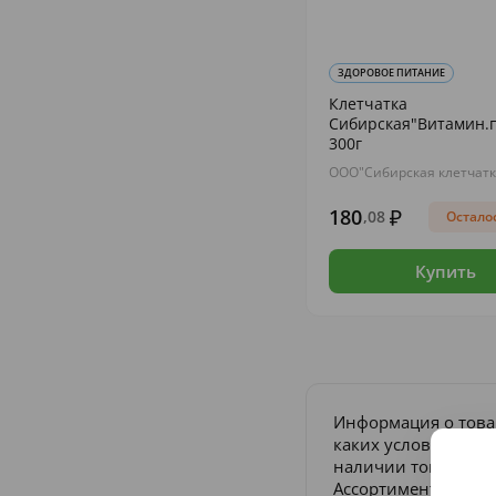
ЗДОРОВОЕ ПИТАНИЕ
Клетчатка
Сибирская"Витамин.
300г
ООО"Сибирская клетчатк
180
,08
Осталос
Купить
Информация о това
каких условиях не 
наличии товара и п
Ассортимент товаро