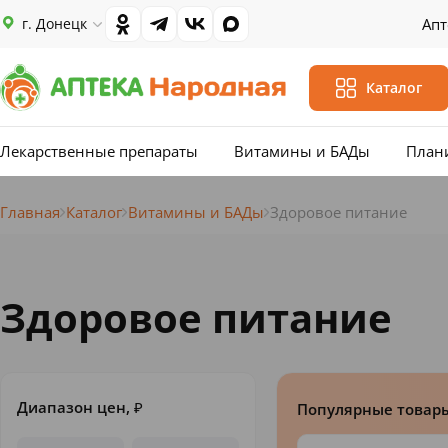
г. Донецк
Апт
Каталог
Лекарственные препараты
Витамины и БАДы
План
Главная
Каталог
Витамины и БАДы
Здоровое питание
Здоровое питание
Диапазон цен,
₽
Популярные товар