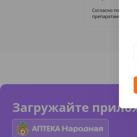
Согласно постанов
препаратами в Рос
Загружайте прило