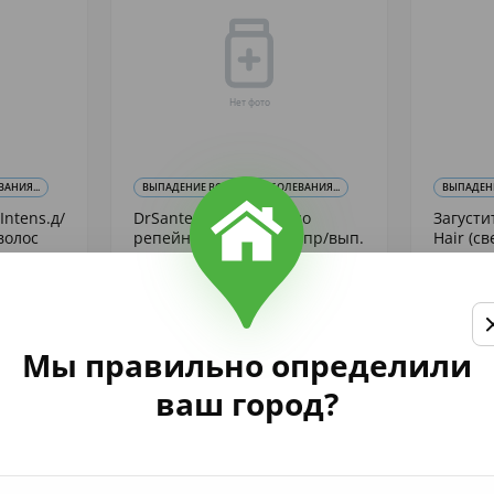
АНИЯ...
ВЫПАДЕНИЕ ВОЛОС И ЗАБОЛЕВАНИЯ...
ВЫПАДЕНИ
Intens.д/
DrSante Репейн. Масло
Загусти
волос
репейн. натур. 100мл пр/вып.
Hair (с
F12
Эльфа ЗАО
Маркет Р
289
378
,99
ь: 1 уп.
Осталось: 1 уп.
Мы правильно определили
Купить
ваш город?