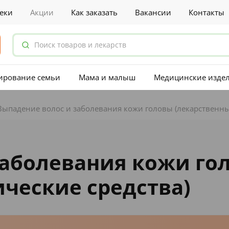
еки
Акции
Как заказать
Вакансии
Контакты
ирование семьи
Мама и малыш
Медицинские изде
Выпадение волос и заболевания кожи головы (лекарственны
заболевания кожи го
ческие средства)