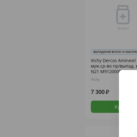
ВЫПАДЕНИЕ ВОЛОС И ЗАБОЛЕВ
Vichy Dercos Aminexil 
муж.ср-во пр/выпад. 
N21 М9120000
Vichy
7 300
Осталос
Купить