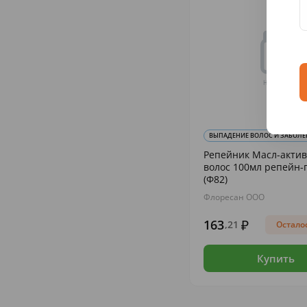
ВЫПАДЕНИЕ ВОЛОС И ЗАБОЛЕВ
Репейник Масл-актив
волос 100мл репейн-
(Ф82)
Флоресан ООО
163
,21
Осталос
Купить