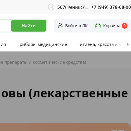
567
(Феникс)
+7 (949) 378-68-00
Найти
Войти в ЛК
Корзина
0
лия
Приборы медицинские
Гигиена, красота и уход
е препараты и косметические средства)
ловы (лекарственные