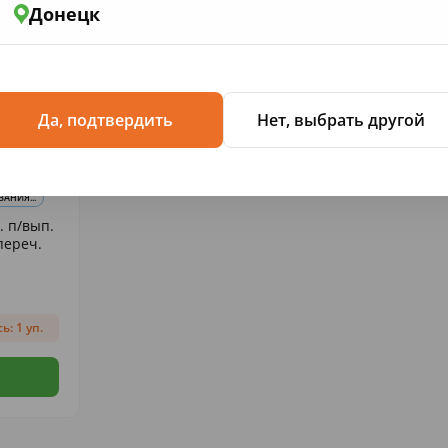
Донецк
Да, подтвердить
Нет, выбрать другой
АНИЯ...
. п/вып.
переч.
ь: 1 уп.