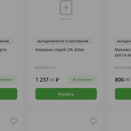
АНИЯ...
ВЫПАДЕНИЕ ВОЛОС И ЗАБОЛЕВАНИЯ...
ВЫПАДЕНИ
орте
Алерана спрей 2% 60мл
Минокси
роста в
ВЕРТЕКС АО
БИО-НО
1 237
800
,41
,40
аличии
В наличии
Купить