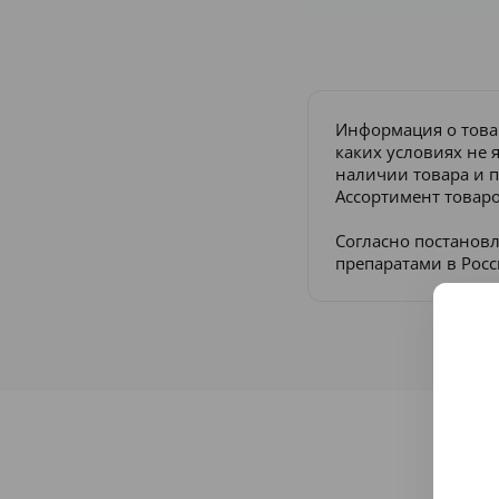
Информация о това
каких условиях не 
наличии товара и п
Ассортимент товаро
Согласно постанов
препаратами в Рос