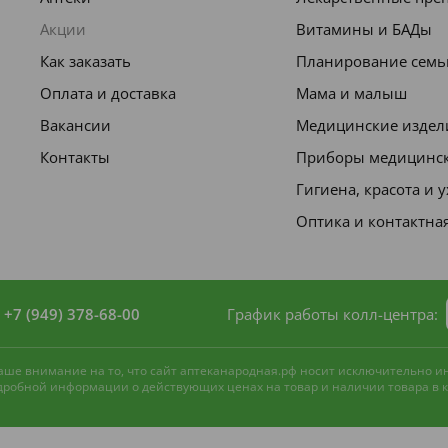
Акции
Витамины и БАДы
Как заказать
Планирование семь
Оплата и доставка
Мама и малыш
Вакансии
Медицинские издел
Контакты
Приборы медицинс
Гигиена, красота и 
Оптика и контактна
+7 (949) 378-68-00
График работы колл-центра:
 ваше внимание на то, что сайт аптеканародная.рф носит исключительно 
одробной информации о действующих ценах на товар и наличии товара в ко