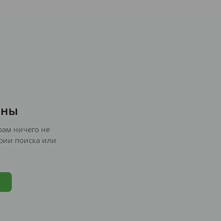
ены
ам ничего не
рии поиска или