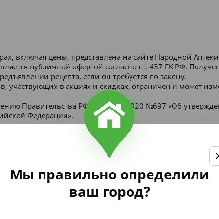
рах, включая цены, представлена на сайте Народной Аптек
является публичной офертой согласно ст. 437 ГК РФ. Получ
редъявлении рецепта, если он требуется по закону.
в, участвующих в акциях и скидках, ограничен и может изм
лению Правительства РФ от 16 мая 2020 №697 «Об утвержд
сийской Федерации».
Мы правильно определили
ваш город?