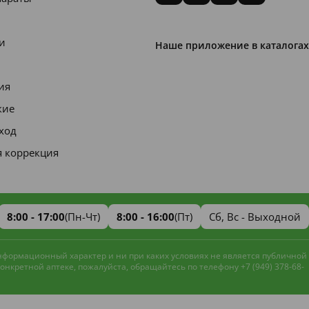
и
Наше приложение в каталогах
ия
кие
уход
я коррекция
8:00 - 17:00
(Пн-Чт)
8:00 - 16:00
(Пт)
Сб, Вс - Выходной
информационный характер и ни при каких условиях не является публичной
нкретной аптеке, пожалуйста, обращайтесь по телефону +7 (949) 378-68-
Наш сайт использует файлы cookie и
метрическую систему
Яндекс.Метрика
для улучшения работы и анализа
Принять