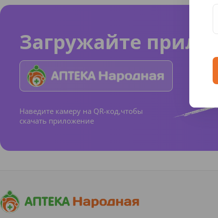
Загружайте прило
Наведите камеру на QR-код,чтобы
скачать приложение