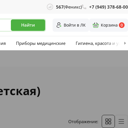
567
(Феникс)
+7 (949) 378-68-00
Найти
Войти в ЛК
Корзина
0
лия
Приборы медицинские
Гигиена, красота и уход
етская)
Отображение: