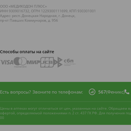
ООО «МЕДИКОДОН ПЛЮС»
ИНН 9309016732, ОГРН 1229300111699, КПП 930301001
Адрес: респ. Донецкая Народная, г. Донецк,
пр-кт Павших Коммунаров, д. 95б
Способы оплаты на сайте
Есть вопросы?
Звоните по телефонам:
567
(Феникс)
Цены в аптеках могут отличаться от цен, указанных на сайте. Обращаем
офертой, определяемой положениями п. 2 ст. 437 ГК РФ. Для получения п
00