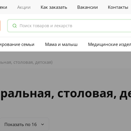
еки
Акции
Как заказать
Вакансии
Контакты
ирование семьи
Мама и малыш
Медицинские изде
ьная, столовая, детская)
ральная, столовая, д
Показать по 16