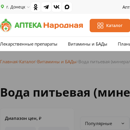
г. Донецк
Апт
Каталог
Лекарственные препараты
Витамины и БАДы
План
Главная
Каталог
Витамины и БАДы
Вода питьевая (минерал
Вода питьевая (мине
Диапазон цен,
₽
Популярные