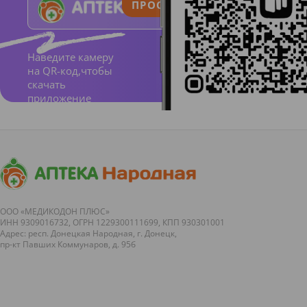
ПРОСТО И ПОНЯТНО
Наведите камеру
на QR-код,чтобы
скачать
приложение
ООО «МЕДИКОДОН ПЛЮС»
ИНН 9309016732, ОГРН 1229300111699, КПП 930301001
Адрес: респ. Донецкая Народная, г. Донецк,
пр-кт Павших Коммунаров, д. 95б