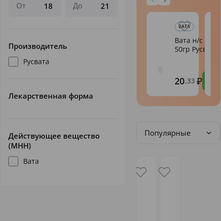
От
До
ВАТА
Вата н/с хир.
Производитель
50гр Русвата
Русвата
20
,33
Лекарственная форма
Популярные
Действующее вещество
(МНН)
Вата