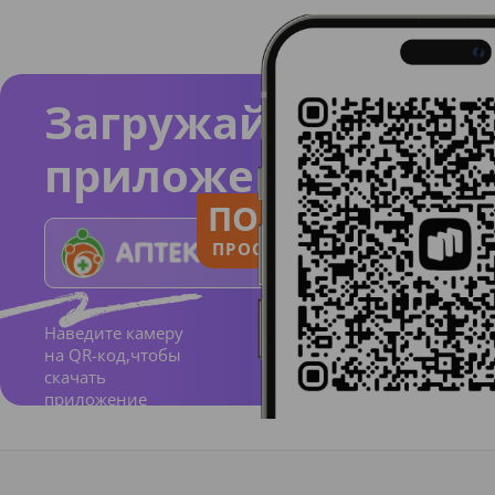
Загружайте
приложение
ПОЛЬЗУЙСЯ
ПРОСТО И ПОНЯТНО
Наведите камеру
на QR-код,чтобы
скачать
приложение