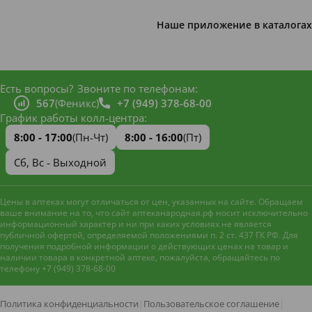
Наше приложение в каталогах
Есть вопросы?
Звоните по телефонам:
567
(Феникс)
+7 (949) 378-68-00
График работы колл-центра:
8:00 - 17:00
(Пн-Чт)
8:00 - 16:00
(Пт)
Сб, Вс - Выходной
Цены в аптеках могут отличаться от цен, указанных на сайте. Обращаем
ваше внимание на то, что сайт аптеканародная.рф носит исключительно
информационный характер и ни при каких условиях не является
публичной офертой, определяемой положениями п. 2 ст. 437 ГК РФ. Для
получения подробной информации о действующих ценах на товар и
наличии товара в конкретной аптеке, пожалуйста, обращайтесь по
телефону +7 (949) 378-68-00
Наш сайт использует файлы
cookie и метрическую систему
Яндекс.Метрика
для
Политика конфиденциальности
|
Пользовательское соглашение
|
улучшения работы и анализа