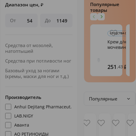
Популярные
Диапазон цен,
₽
товары
От
До
СРЕДСТВА ОТ МОЗО
Крем д/ног E
Средства от мозолей,
мочевиной 1
натоптышей
Средства при потливости ног
251
,43
Базовый уход за ногами
(кремы, маски для ног и т.д.)
Производитель
Популярные
Anhui Dejitang Pharmaceut.
LAB.NIGY
Аванта
АО РЕТИНОИДЫ