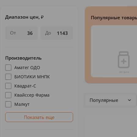
Диапазон цен,
₽
Популярные товар
От
До
Производитель
Аматег ОДО
БИОТИКИ МНПК
Квадрат-С
Квайссер Фарма
Популярные
Малкут
Показать еще