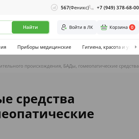
567
(Феникс)
+7 (949) 378-68-00
Найти
Войти в ЛК
Корзина
0
лия
Приборы медицинские
Гигиена, красота и уход
ительного происхождения, БАДы, гомеопатические средства
ые средства
меопатические