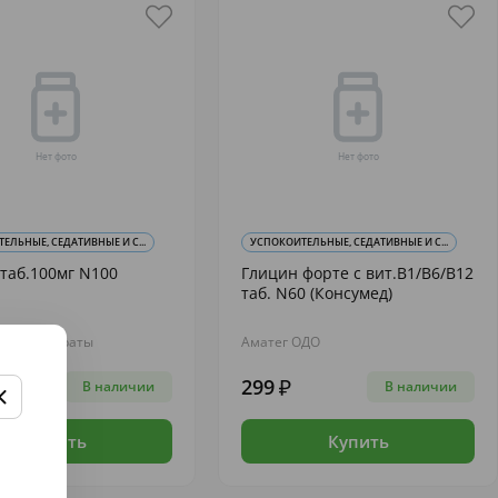
ЕЛЬНЫЕ, СЕДАТИВНЫЕ И С...
УСПОКОИТЕЛЬНЫЕ, СЕДАТИВНЫЕ И С...
таб.100мг N100
Глицин форте с вит.В1/В6/В12
таб. N60 (Консумед)
армпрепараты
Аматег ОДО
299
В наличии
В наличии
Купить
Купить