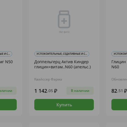
 И С...
УСПОКОИТЕЛЬНЫЕ, СЕДАТИВНЫЕ И С...
УСПОКОИТ
мг N50
Доппельгерц Актив Киндер
Глицин 
глицин+витам..N60 (апельс.)
N60
Квайссер Фарма
Обновле
1 142
82
,05
,51
аличии
В наличии
Купить