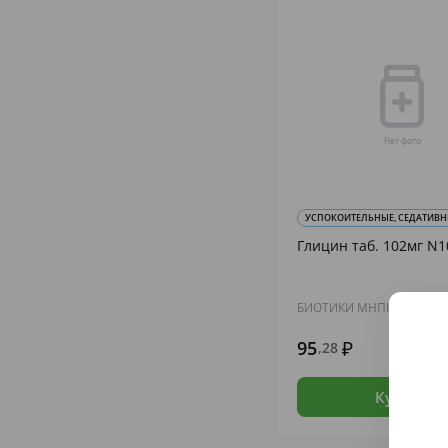
УСПОКОИТЕЛЬНЫЕ, СЕДАТИВНЫЕ
Глицин таб. 102мг N1
БИОТИКИ МНПК
95
,28
В н
Купить