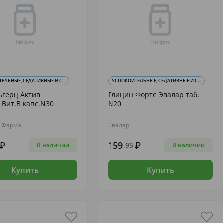
ЕЛЬНЫЕ, СЕДАТИВНЫЕ И С...
УСПОКОИТЕЛЬНЫЕ, СЕДАТИВНЫЕ И С...
ьгерц Актив
Глицин Форте Эвалар таб.
Вит.В капс.N30
N20
р Фарма
Эвалар
159
,95
В наличии
В наличии
Купить
Купить