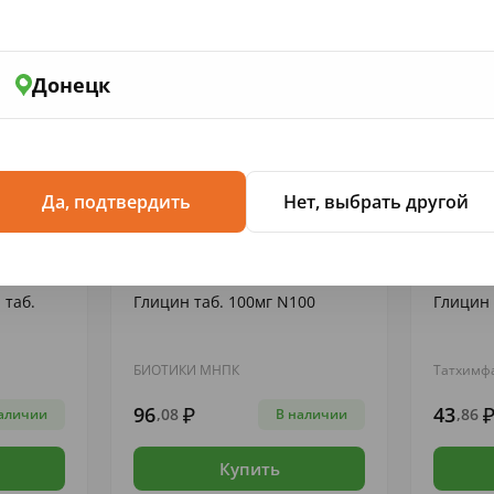
Донецк
Да, подтвердить
Нет, выбрать другой
 И С...
УСПОКОИТЕЛЬНЫЕ, СЕДАТИВНЫЕ И С...
УСПОКОИТ
 таб.
Глицин таб. 100мг N100
Глицин 
БИОТИКИ МНПК
Татхимф
96
43
,08
,86
аличии
В наличии
Купить