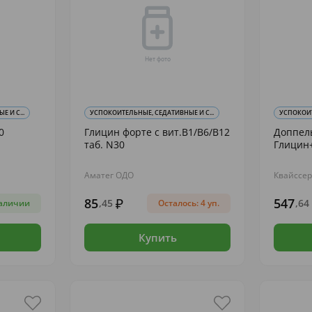
 И С...
УСПОКОИТЕЛЬНЫЕ, СЕДАТИВНЫЕ И С...
УСПОКОИТ
0
Глицин форте с вит.В1/В6/В12
Доппел
таб. N30
Глицин+
Аматег ОДО
Квайссе
85
547
,45
,64
аличии
Осталось: 4 уп.
Купить