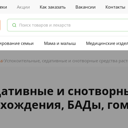
еки
Акции
Как заказать
Вакансии
Контакты
ирование семьи
Мама и малыш
Медицинские изде
ма
Успокоительные, седативные и снотворные средства раст
дативные и снотворн
схождения, БАДы, го