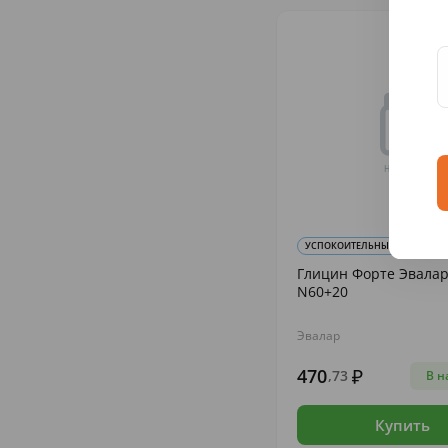
УСПОКОИТЕЛЬНЫЕ, СЕДАТИВНЫЕ
Глицин Форте Эвалар
N60+20
Эвалар
470
,73
В н
Купить