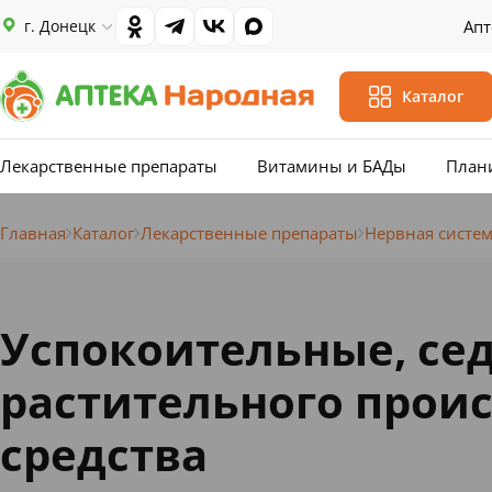
г. Донецк
Апт
Каталог
Лекарственные препараты
Витамины и БАДы
План
Главная
Каталог
Лекарственные препараты
Нервная систе
Успокоительные, се
растительного прои
средства