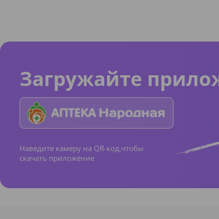
Загружайте прило
Наведите камеру на QR-код,чтобы
скачать приложение