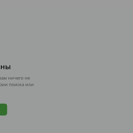
ены
ам ничего не
рии поиска или