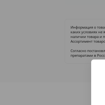
Информация о това
каких условиях не 
наличии товара и п
Ассортимент товаро
Согласно постанов
препаратами в Рос