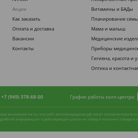
Акции
Витамины и БАДы
Как заказать
Планирование семь
Оплата и доставка
Мама и малыш
Вакансии
Медицинские издел
Контакты
Приборы медицинс
Гигиена, красота и 
Оптика и контактна
+7 (949) 378-68-00
График работы колл-центра:
 ваше внимание на то, что сайт аптеканародная.рф носит исключительно 
одробной информации о действующих ценах на товар и наличии товара в ко