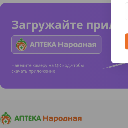
Загружайте прило
Наведите камеру на QR-код,чтобы
скачать приложение