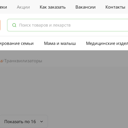
еки
Акции
Как заказать
Вакансии
Контакты
ирование семьи
Мама и малыш
Медицинские изде
ма
Транквилизаторы
Показать по 16