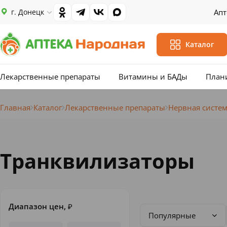
г. Донецк
Апт
Каталог
Лекарственные препараты
Витамины и БАДы
План
Главная
Каталог
Лекарственные препараты
Нервная систе
Транквилизаторы
Диапазон цен,
₽
Популярные