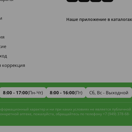
и
Наше приложение в каталогах
ия
кие
уход
я коррекция
8:00 - 17:00
(Пн-Чт)
8:00 - 16:00
(Пт)
Сб, Вс - Выходной
информационный характер и ни при каких условиях не является публичной
нкретной аптеке, пожалуйста, обращайтесь по телефону +7 (949) 378-68-
Наш сайт использует файлы cookie и
метрическую систему
Яндекс.Метрика
для улучшения работы и анализа
Принять