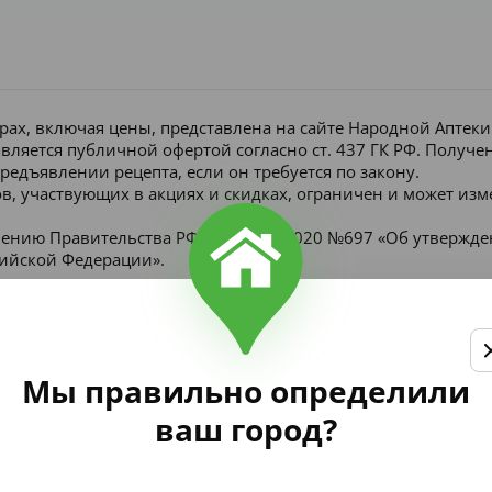
рах, включая цены, представлена на сайте Народной Аптек
является публичной офертой согласно ст. 437 ГК РФ. Получ
редъявлении рецепта, если он требуется по закону.
в, участвующих в акциях и скидках, ограничен и может изм
лению Правительства РФ от 16 мая 2020 №697 «Об утвержд
сийской Федерации».
Мы правильно определили
ваш город?