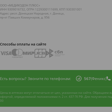
ООО «МЕДИКОДОН ПЛЮС»
ИНН 9309016732, ОГРН 1229300111699, КПП 930301001
Адрес: респ. Донецкая Народная, г. Донецк,
пр-кт Павших Коммунаров, д. 95б
Способы оплаты на сайте
Есть вопросы?
Звоните по телефонам:
567
(Феникс)
Цены в аптеках могут отличаться от цен, указанных на сайте. Обращаем
офертой, определяемой положениями п. 2 ст. 437 ГК РФ. Для получения п
00