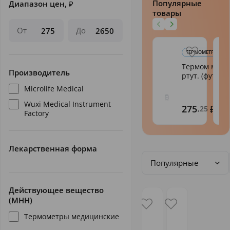
Популярные
Диапазон цен,
₽
товары
От
До
ТЕРМОМЕТРЫ МЕ
Термом мед.ст
Производитель
ртут. (футл.) И
Microlife Medical
Wuxi Medical Instrument
275
,25
Factory
Лекарственная форма
Популярные
Действующее вещество
(МНН)
Термометры медицинские