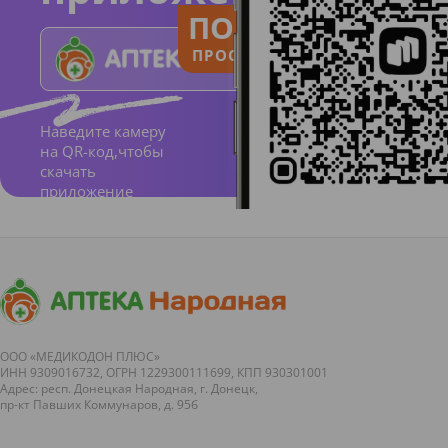
ПОЛЬЗУЙСЯ
ПРОСТО И ПОНЯТНО
Наведите камеру
на QR-код,чтобы
скачать
приложение
ООО «МЕДИКОДОН ПЛЮС»
ИНН 9309016732, ОГРН 1229300111699, КПП 930301001
Адрес: респ. Донецкая Народная, г. Донецк,
пр-кт Павших Коммунаров, д. 95б