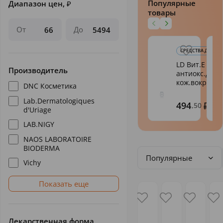
Популярные
Диапазон цен,
₽
товары
От
До
СРЕДСТВА ДЛЯ КОЖ
LD Вит.Е Кре
Производитель
антиокс.д/
кож.вокр.гл...
DNC Косметика
Lab.Dermatologiques
494
,50
d'Uriage
LAB.NIGY
NAOS LABORATOIRE
BIODERMA
Популярные
Vichy
Показать еще
Лекарственная форма