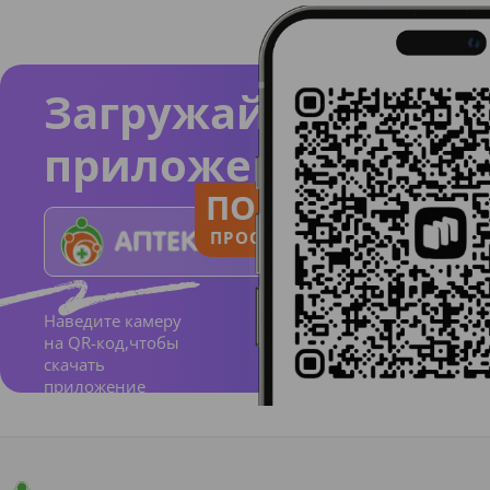
Загружайте
приложение
ПОЛЬЗУЙСЯ
ПРОСТО И ПОНЯТНО
Наведите камеру
на QR-код,чтобы
скачать
приложение