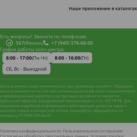
Наше приложение в каталогах
Есть вопросы?
Звоните по телефонам:
567
(Феникс)
+7 (949) 378-68-00
График работы колл-центра:
8:00 - 17:00
(Пн-Чт)
8:00 - 16:00
(Пт)
Сб, Вс - Выходной
Цены в аптеках могут отличаться от цен, указанных на сайте. Обращаем
ваше внимание на то, что сайт аптеканародная.рф носит исключительно
информационный характер и ни при каких условиях не является
публичной офертой, определяемой положениями п. 2 ст. 437 ГК РФ. Для
получения подробной информации о действующих ценах на товар и
наличии товара в конкретной аптеке, пожалуйста, обращайтесь по
телефону +7 (949) 378-68-00
Наш сайт использует файлы
cookie и метрическую систему
Яндекс.Метрика
для
Политика конфиденциальности
|
Пользовательское соглашение
|
улучшения работы и анализа
Согласие на обработку персональных данных
|
Условия покупки
|