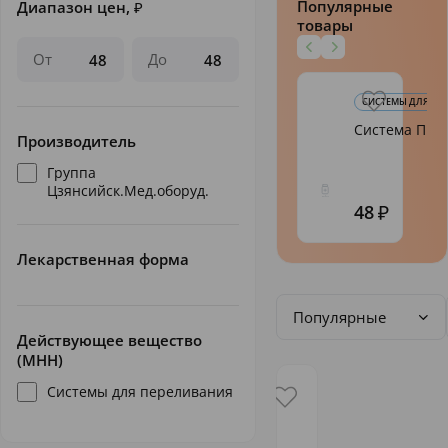
Популярные
Диапазон цен,
₽
товары
От
До
СИСТЕМЫ ДЛЯ ПЕ
Система ПК 
Производитель
Группа
Цзянсийск.Мед.оборуд.
48
Лекарственная форма
Популярные
Действующее вещество
(МНН)
Системы для переливания