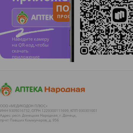
ПОЛЬЗУЙСЯ
ПРОСТО И ПОНЯТНО
Наведите камеру
на QR-код,чтобы
скачать
приложение
ООО «МЕДИКОДОН ПЛЮС»
ИНН 9309016732, ОГРН 1229300111699, КПП 930301001
Адрес: респ. Донецкая Народная, г. Донецк,
пр-кт Павших Коммунаров, д. 95б