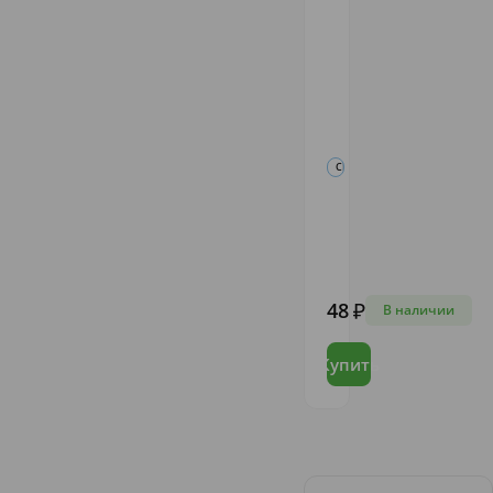
СИСТЕМЫ ДЛЯ ПЕРЕЛИВАНИЯ
Система
ПК
Hongda
Группа
Цзянсийск.Мед.оборуд.
48
В наличии
Купить