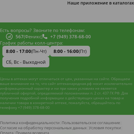
Наше приложение в каталогах
Есть вопросы?
Звоните по телефонам:
567
(Феникс)
+7 (949) 378-68-00
График работы колл-центра:
8:00 - 17:00
(Пн-Чт)
8:00 - 16:00
(Пт)
Сб, Вс - Выходной
Цены в аптеках могут отличаться от цен, указанных на сайте. Обращаем
ваше внимание на то, что сайт аптеканародная.рф носит исключительно
информационный характер и ни при каких условиях не является
публичной офертой, определяемой положениями п. 2 ст. 437 ГК РФ. Для
получения подробной информации о действующих ценах на товар и
наличии товара в конкретной аптеке, пожалуйста, обращайтесь по
телефону +7 (949) 378-68-00
Наш сайт использует файлы
cookie и метрическую систему
Яндекс.Метрика
для
Политика конфиденциальности
|
Пользовательское соглашение
|
улучшения работы и анализа
Согласие на обработку персональных данных
|
Условия покупки
|
посещаемости. Оставаясь на
Оплата
|
Правила возврата
Принять