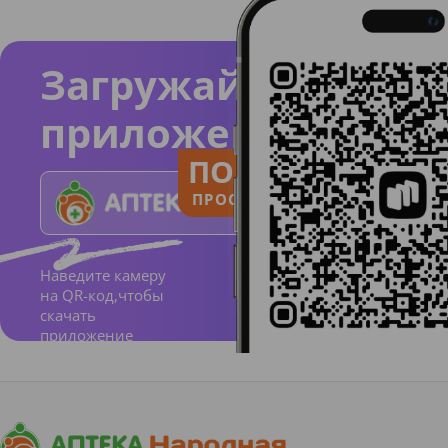
Загружайте
приложение
ПОЛЬЗУЙСЯ
ПРОСТО И ПОНЯТНО
Наведите камеру
на QR-код,чтобы
скачать
приложение