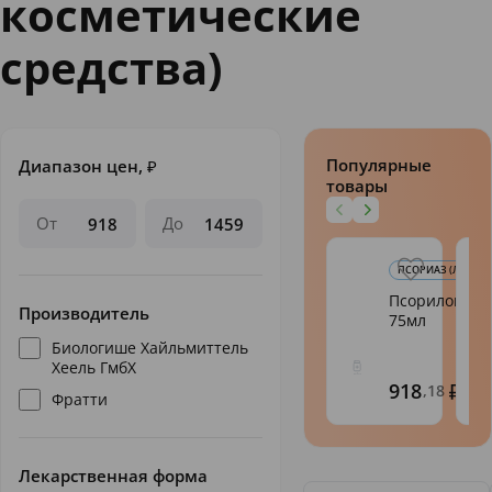
косметические
средства)
Популярные
Диапазон цен,
₽
товары
От
До
ПСОРИАЗ (ЛЕКАРСТ
Псорилом кре
Производитель
75мл
Биологише Хайльмиттель
Хеель ГмбХ
918
,18
Фратти
Лекарственная форма