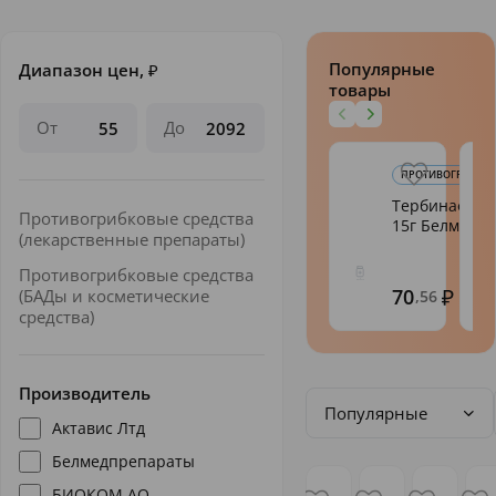
Популярные
Диапазон цен,
₽
товары
От
До
ПРОТИВОГРИБКОВЫ
Тербинафин 
Противогрибковые средства
15г Белмед
(лекарственные препараты)
Противогрибковые средства
70
(БАДы и косметические
,56
средства)
Производитель
Популярные
Актавис Лтд
Белмедпрепараты
БИОКОМ АО