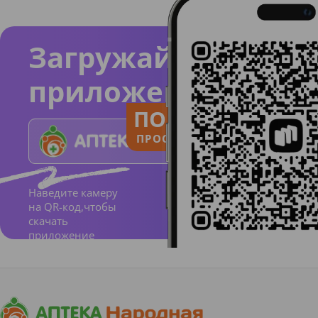
Загружайте
приложение
ПОЛЬЗУЙСЯ
ПРОСТО И ПОНЯТНО
Наведите камеру
на QR-код,чтобы
скачать
приложение