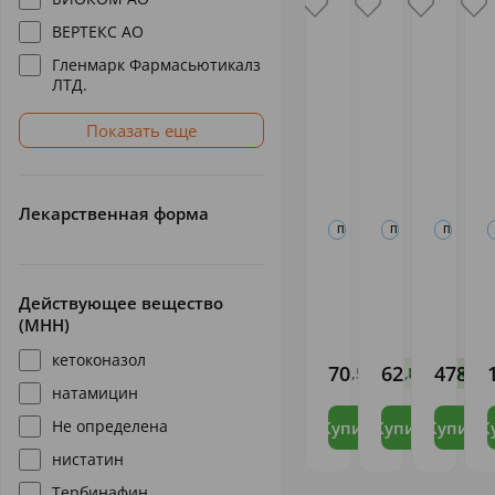
ВЕРТЕКС АО
Гленмарк Фармасьютикалз
ЛТД.
Показать еще
Лекарственная форма
ПРОТИВОГРИБКОВЫЕ СРЕДСТВА 
ПРОТИВОГРИБКОВЫЕ 
ПРОТИВОГ
Тербинафин
Тербинафин-
Тербин
крем 1% 15г
МФФ крем
крем 1%
Т
Белмед
1% 15г
Вертекс
Действующее вещество
(МНН)
Белмедпрепараты
Московская
ВЕРТЕКС
А
ФФ
АО
Л
кетоконазол
ЗАО
70
62
478
,56
,84
,14
В наличии
В на
натамицин
Не определена
Купить
Купить
Купить
К
нистатин
Тербинафин