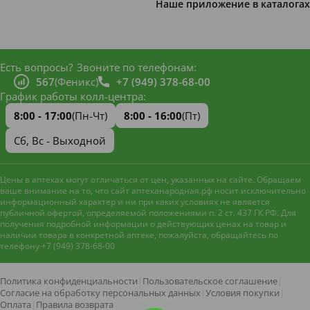
Наше приложение в каталогах
Есть вопросы?
Звоните по телефонам:
567
(Феникс)
+7 (949) 378-68-00
График работы колл-центра:
8:00 - 17:00
(Пн-Чт)
8:00 - 16:00
(Пт)
Сб, Вс - Выходной
Цены в аптеках могут отличаться от цен, указанных на сайте. Обращаем
ваше внимание на то, что сайт аптеканародная.рф носит исключительно
информационный характер и ни при каких условиях не является
публичной офертой, определяемой положениями п. 2 ст. 437 ГК РФ. Для
получения подробной информации о действующих ценах на товар и
наличии товара в конкретной аптеке, пожалуйста, обращайтесь по
телефону +7 (949) 378-68-00
Наш сайт использует файлы
cookie и метрическую систему
Яндекс.Метрика
для
Политика конфиденциальности
|
Пользовательское соглашение
|
улучшения работы и анализа
Согласие на обработку персональных данных
|
Условия покупки
|
посещаемости. Оставаясь на
Оплата
|
Правила возврата
Принять