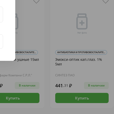
ИКИ И ПРОТИВОВОСПАЛИТЕ...
АНТИБИОТИКИ И ПРОТИВОВОСПАЛИТЕ...
акс капли ушные 15мл
Эмокси-оптик кап.глаз. 1%
5мл
мфарм Компани С.Р.Л."
СИНТЕЗ ПАО
441
,31
В наличии
В наличии
Купить
Купить