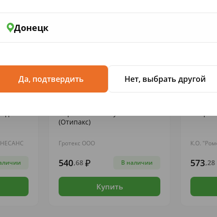
Донецк
Да, подтвердить
Нет, выбрать другой
И ЛЕ...
АНТИБИОТИКИ И ПРОТИВОВОСПАЛИТЕ...
АНТИБИОТ
. д/глаз
Лоротокс капли ушные 16г N1
Отирел
(Отипакс)
ЕНЕСАНС
Гротекс ООО
К.О. "Ро
540
573
,68
,28
аличии
В наличии
Купить