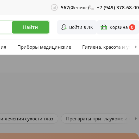
567
(Феникс)
+7 (949) 378-68-00
Найти
Войти в ЛК
Корзина
0
лия
Приборы медицинские
Гигиена, красота и уход
и лечения сухости глаз
Препараты при глаукоме и ката