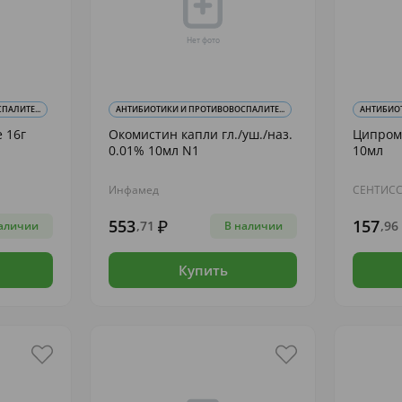
АЛИТЕ...
АНТИБИОТИКИ И ПРОТИВОВОСПАЛИТЕ...
АНТИБИОТ
 16г
Окомистин капли гл./уш./наз.
Ципроме
0.01% 10мл N1
10мл
Инфамед
СЕНТИСС
553
157
,71
,96
аличии
В наличии
Купить