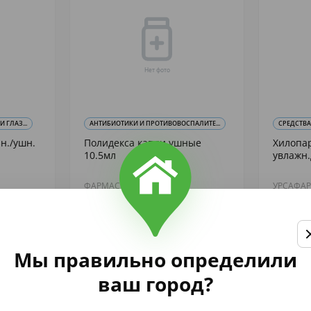
 ГЛАЗ...
АНТИБИОТИКИ И ПРОТИВОВОСПАЛИТЕ...
СРЕДСТВА
н./ушн.
Полидекса капли ушные
Хилопа
10.5мл
увлажн.
ФАРМАСТЕР
УРСАФАР
598
1 031
,81
,
аличии
В наличии
Купить
Мы правильно определили
ваш город?