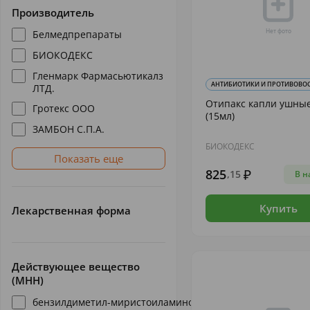
Производитель
Белмедпрепараты
БИОКОДЕКС
Гленмарк Фармасьютикалз
АНТИБИОТИКИ И ПРОТИВОВОСП
ЛТД.
Отипакс капли ушные
Гротекс ООО
(15мл)
ЗАМБОН С.П.А.
БИОКОДЕКС
Показать еще
825
,15
В н
Купить
Лекарственная форма
Действующее вещество
(МНН)
бензилдиметил-миристоиламино-