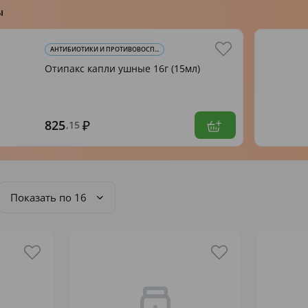
ы
АНТИБИОТИКИ И ПРОТИВОВОСП...
Отипакс капли ушные 16г (15мл)
825
,15
Показать по 16