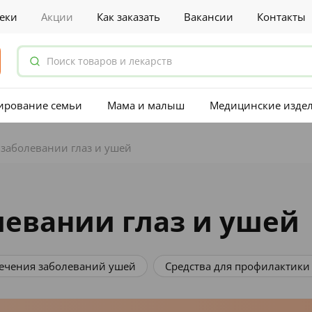
еки
Акции
Как заказать
Вакансии
Контакты
ирование семьи
Мама и малыш
Медицинские изде
заболевании глаз и ушей
левании глаз и ушей
лечения заболеваний ушей
Средства для профилактики 