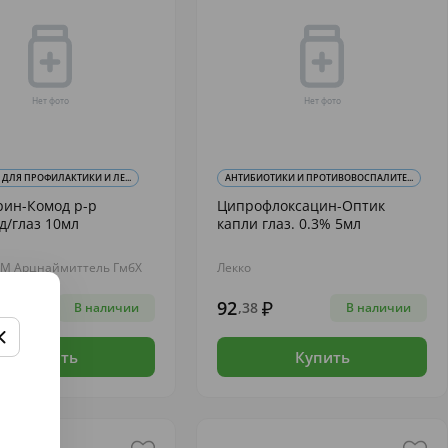
 ДЛЯ ПРОФИЛАКТИКИ И ЛЕ...
АНТИБИОТИКИ И ПРОТИВОВОСПАЛИТЕ...
рин-Комод р-р
Ципрофлоксацин-Оптик
д/глаз 10мл
капли глаз. 0.3% 5мл
М Арцнаймиттель ГмбХ
Лекко
92
66
,38
В наличии
В наличии
Купить
Купить