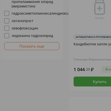
пропиламмония хлорид
(мирамистин)
гидроксиметилхиноксалиндиоксид
латанопрост
левофлоксацин
лидокаина гидрохлорид
АНТИБИОТИКИ И ПРОТИВОВОСП
Кандибиотик капли у
Показать еще
Гленмарк Фармасьютикал
1 044
,29
В н
Купить