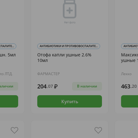
АЛИТЕ...
АНТИБИОТИКИ И ПРОТИВОВОСПАЛИТЕ...
АНТИБИОТ
шн. 5мл
Отофа капли ушные 2.6%
Максик
10мл
ушные 1
з ЛТД.
ФАРМАСТЕР
Лекко
204
463
,07
,20
аличии
В наличии
Купить