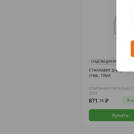
СРЕДСТВА ДЛЯ ПРОФИЛАКТИКИ 
Стиллавит р-р увлажн
стер. 10мл
КОМПАНИЯ ОФТАЛЬМ Р
ООО
871
,36
В н
Купить