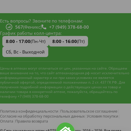
Есть вопросы?
Звоните по телефонам:
567
(Феникс)
+7 (949) 378-68-00
График работы колл-центра:
8:00 - 17:00
(Пн-Чт)
8:00 - 16:00
(Пт)
Сб, Вс - Выходной
Цены в аптеках могут отличаться от цен, указанных на сайте. Обращаем
ваше внимание на то, что сайт аптеканародная.рф носит исключительно
информационный характер и ни при каких условиях не является
публичной офертой, определяемой положениями п. 2 ст. 437 ГК РФ. Для
получения подробной информации о действующих ценах на товар и
наличии товара в конкретной аптеке, пожалуйста, обращайтесь по
телефону +7 (949) 378-68-00
Наш сайт использует файлы
cookie и метрическую систему
Яндекс.Метрика
для
Политика конфиденциальности
|
Пользовательское соглашение
|
улучшения работы и анализа
Согласие на обработку персональных данных
|
Условия покупки
|
посещаемости. Оставаясь на
Оплата
|
Правила возврата
Принять
сайте, вы соглашаетесь с
нашей
© Сеть социальных аптек «АПТЕКА Народная», 2016 – 2026. Все права