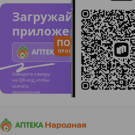
Загружайте
приложение
ПОЛЬЗУЙСЯ
ПРОСТО И ПОНЯТНО
Наведите камеру
на QR-код,чтобы
скачать
приложение