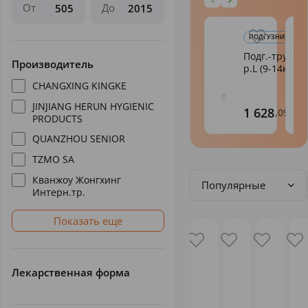
От
До
ПОДГУЗНИКИ-ТР
Подг.-трус.Й
Производитель
р.L (9-14кг) N4
CHANGXING KINGKE
JINJIANG HERUN HYGIENIC
1 628
,09
PRODUCTS
QUANZHOU SENIOR
TZMO SA
Кванжоу Жонгхинг
Популярные
Интерн.тр.
Показать еще
Лекарственная форма