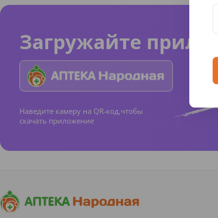
Загружайте прило
Наведите камеру на QR-код,чтобы
скачать приложение