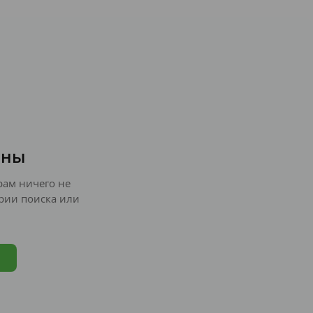
ены
ам ничего не
рии поиска или