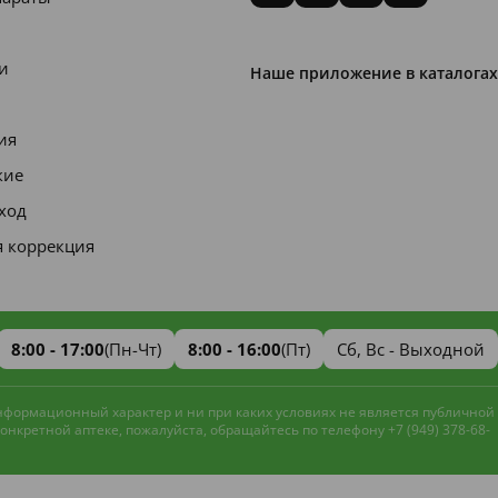
и
Наше приложение в каталогах
ия
кие
уход
я коррекция
8:00 - 17:00
(Пн-Чт)
8:00 - 16:00
(Пт)
Сб, Вс - Выходной
информационный характер и ни при каких условиях не является публичной
нкретной аптеке, пожалуйста, обращайтесь по телефону +7 (949) 378-68-
Наш сайт использует файлы cookie и
метрическую систему
Яндекс.Метрика
для улучшения работы и анализа
Принять