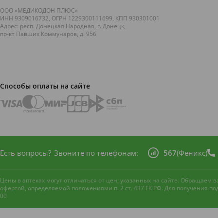
ООО «МЕДИКОДОН ПЛЮС»
ИНН 9309016732, ОГРН 1229300111699, КПП 930301001
Адрес: респ. Донецкая Народная, г. Донецк,
пр-кт Павших Коммунаров, д. 95б
Способы оплаты на сайте
Есть вопросы?
Звоните по телефонам:
567
(Феникс)
Цены в аптеках могут отличаться от цен, указанных на сайте. Обращаем
офертой, определяемой положениями п. 2 ст. 437 ГК РФ. Для получения п
00