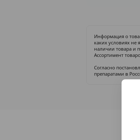
Информация о това
каких условиях не 
наличии товара и п
Ассортимент товаро
Согласно постанов
препаратами в Рос