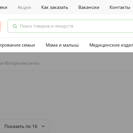
еки
Акции
Как заказать
Вакансии
Контакты
ирование семьи
Мама и малыш
Медицинские изде
ма
Миорелаксанты
Показать по 16