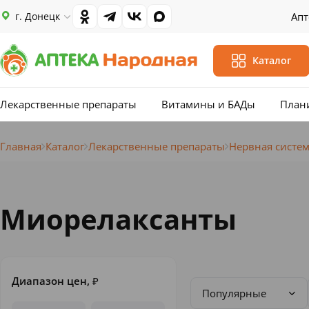
г. Донецк
Апт
Каталог
Лекарственные препараты
Витамины и БАДы
План
Главная
Каталог
Лекарственные препараты
Нервная систе
Миорелаксанты
Диапазон цен,
₽
Популярные