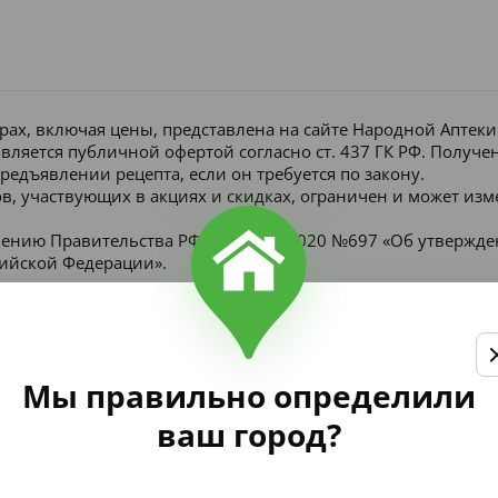
рах, включая цены, представлена на сайте Народной Аптек
является публичной офертой согласно ст. 437 ГК РФ. Получ
редъявлении рецепта, если он требуется по закону.
в, участвующих в акциях и скидках, ограничен и может изм
лению Правительства РФ от 16 мая 2020 №697 «Об утвержд
сийской Федерации».
Мы правильно определили
ваш город?