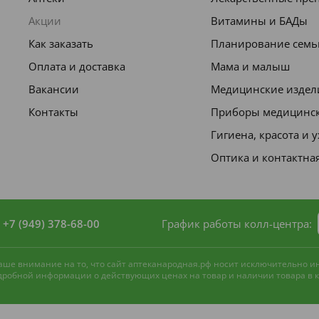
Акции
Витамины и БАДы
Как заказать
Планирование семь
Оплата и доставка
Мама и малыш
Вакансии
Медицинские издел
Контакты
Приборы медицинс
Гигиена, красота и 
Оптика и контактна
+7 (949) 378-68-00
График работы колл-центра:
 ваше внимание на то, что сайт аптеканародная.рф носит исключительно 
одробной информации о действующих ценах на товар и наличии товара в ко