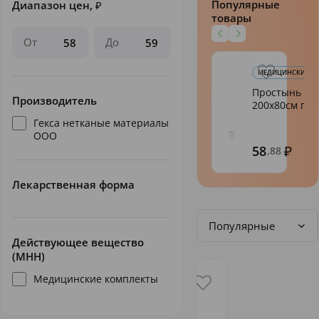
Популярные
Диапазон цен,
₽
товары
От
До
МЕДИЦИНСКИЕ К
Простынь хир
Производитель
200х80см пл.2
Гекса нетканые материалы
ООО
58
,88
Лекарственная форма
Популярные
Действующее вещество
(МНН)
Медицинские комплекты