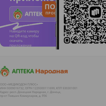
ПОЛЬЗУЙСЯ
ПРОСТО И ПОНЯТНО
Наведите камеру
на QR-код,чтобы
скачать
приложение
ООО «МЕДИКОДОН ПЛЮС»
ИНН 9309016732, ОГРН 1229300111699, КПП 930301001
Адрес: респ. Донецкая Народная, г. Донецк,
пр-кт Павших Коммунаров, д. 95б