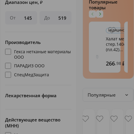
Популярные
Диапазон цен,
₽
товары
От
До
МЕДИЦИНСКАЯ О
Халат мед. хи
Производитель
стер.140см
(пл.42)...
Гекса нетканые материалы
ООО
266
,98
ПАРАДИЗ ООО
СпецМедЗащита
Популярные
Лекарственная форма
Действующее вещество
(МНН)