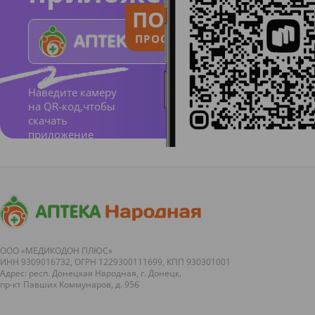
ПОЛЬЗУЙСЯ
ПРОСТО И ПОНЯТНО
Наведите камеру
на QR-код,чтобы
скачать
приложение
ООО «МЕДИКОДОН ПЛЮС»
ИНН 9309016732, ОГРН 1229300111699, КПП 930301001
Адрес: респ. Донецкая Народная, г. Донецк,
пр-кт Павших Коммунаров, д. 95б