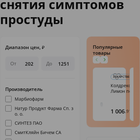
снятия симптомов
простуды
Популярные
Диапазон цен,
₽
товары
От
До
ЛЕКАРСТВЕННЫЕ СР
Колдрекс Ма
Производитель
Лимон пор. 
Марбиофарм
Натур Продукт Фарма Сп. з
1 006
,91
о. о.
СИНТЕЗ ПАО
СмитКляйн Бичем СА