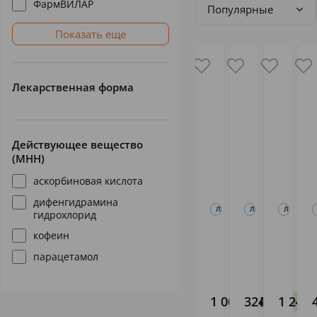
ФармВИЛАР
Популярные
Показать еще
Лекарственная форма
Действующее вещество
(МНН)
аскорбиновая кислота
дифенгидрамина
ЛЕКАРСТВЕННЫЕ СРЕДСТВА, БАД
ЛЕКАРСТВЕННЫЕ СРЕД
ЛЕКАРСТВЕ
гидрохлорид
Колдрекс
Ринза
АнвиМа
кофеин
МаксГрип
таб.
пор.д/
Лимон
N10
приг.р-
парацетамол
пор. N10
клюква 
ХЕМОФАРМ
Юник
ФармВИ
N24
Д.О.О
1 006
324
1 241
,91
,05
,
В налич
В 