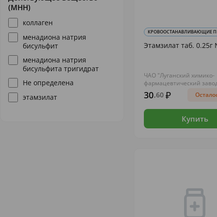
(МНН)
коллаген
КРОВООСТАНАВЛИВАЮЩИЕ П
менадиона натрия
Этамзилат таб. 0.25г 
бисульфит
менадиона натрия
бисульфита тригидрат
ЧАО "Луганский химико-
Не определена
фармацевтический заво
30
,60
Осталос
этамзилат
Купить