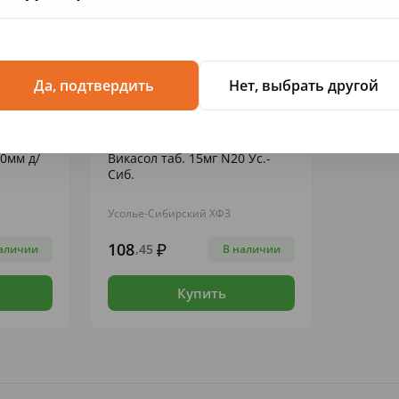
Да, подтвердить
Нет, выбрать другой
РЕПАРАТЫ
КРОВООСТАНАВЛИВАЮЩИЕ ПРЕПАРАТЫ
0мм д/
Викасол таб. 15мг N20 Ус.-
Сиб.
Усолье-Сибирский ХФЗ
108
,45
аличии
В наличии
Купить