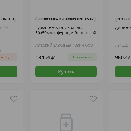
РЕПАРАТЫ
КРОВООСТАНАВЛИВАЮЩИЕ ПРЕПАРАТЫ
КРОВООС
N 10
Губка гемостат. коллаг.
Дицинон
50х50мм с фурац.и борн.к-той
ЛУЖСКИЙ ЗАВОД БЕЛКОЗИН ООО
ЛЕК Д.Д.
д"
134
960
,58
,48
ь: 5 уп.
В наличии
Купить