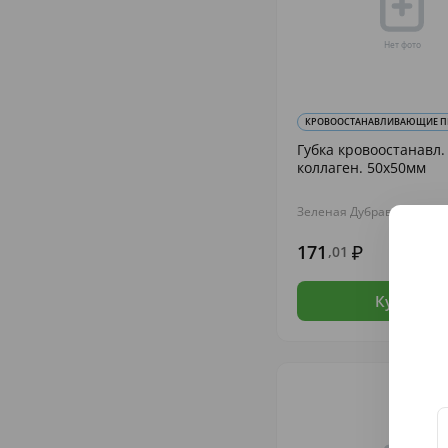
КРОВООСТАНАВЛИВАЮЩИЕ П
Губка кровоостанавл.
коллаген. 50х50мм
Зеленая Дубрава
171
,01
В н
Купить