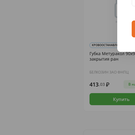
КРОВООСТАНАВЛИВАЮЩИЕ П
Губка Метуракол 90х9
закрытия ран
БЕЛКОЗИН ЗАО ФНПЦ
413
,03
В н
Купить