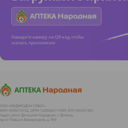
Наведите камеру на QR-код,чтобы
скачать приложение
ООО «МЕДИКОДОН ПЛЮС»
ИНН 9309016732, ОГРН 1229300111699, КПП 930301001
Адрес: респ. Донецкая Народная, г. Донецк,
пр-кт Павших Коммунаров, д. 95б