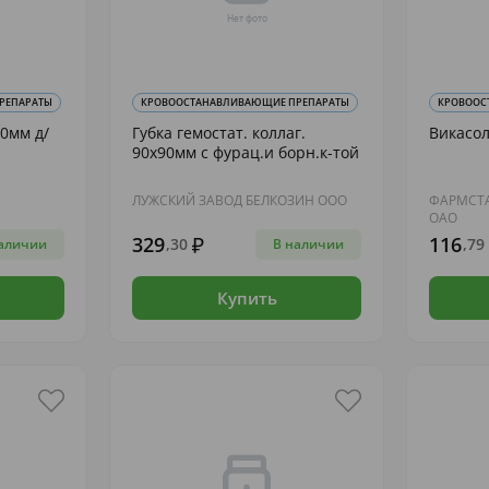
РЕПАРАТЫ
КРОВООСТАНАВЛИВАЮЩИЕ ПРЕПАРАТЫ
КРОВООС
0мм д/
Губка гемостат. коллаг.
Викасол
90х90мм с фурац.и борн.к-той
ЛУЖСКИЙ ЗАВОД БЕЛКОЗИН ООО
ФАРМСТА
ОАО
329
116
,30
,79
аличии
В наличии
Купить