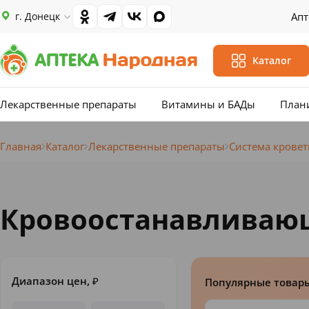
г. Донецк
Апт
Каталог
Лекарственные препараты
Витамины и БАДы
План
Главная
Каталог
Лекарственные препараты
Система крове
Кровоостанавливаю
Диапазон цен,
₽
Популярные товар