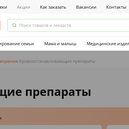
еки
Акции
Как заказать
Вакансии
Контакты
ирование семьи
Мама и малыш
Медицинские изде
творения
Кровоостанавливающие препараты
щие препараты
ы