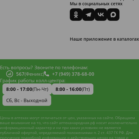
Мы в социальных сетях
Наше приложение в каталогах
Есть вопросы?
Звоните по телефонам:
567
(Феникс)
+7 (949) 378-68-00
График работы колл-центра:
8:00 - 17:00
(Пн-Чт)
8:00 - 16:00
(Пт)
Сб, Вс - Выходной
Цены в аптеках могут отличаться от цен, указанных на сайте. Обращаем
ваше внимание на то, что сайт аптеканародная.рф носит исключительно
информационный характер и ни при каких условиях не является
публичной офертой, определяемой положениями п. 2 ст. 437 ГК РФ. Для
получения подробной информации о действующих ценах на товар и