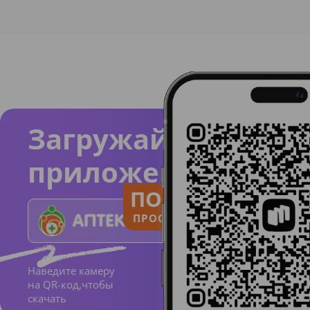
Загружайте
приложение
ПОЛЬЗУЙСЯ
ПРОСТО И ПОНЯТНО
Наведите камеру
на QR-код,чтобы
скачать