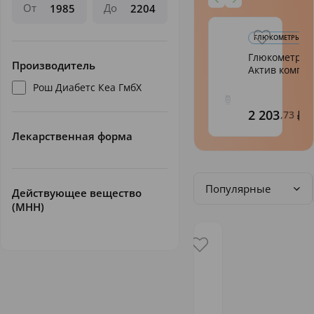
От
До
ГЛЮКОМЕТРЫ
Глюкометр Ак
Производитель
Актив компле
Рош Диабетс Кеа ГмбХ
2 203
,73
Лекарственная форма
Популярные
Действующее вещество
(МНН)