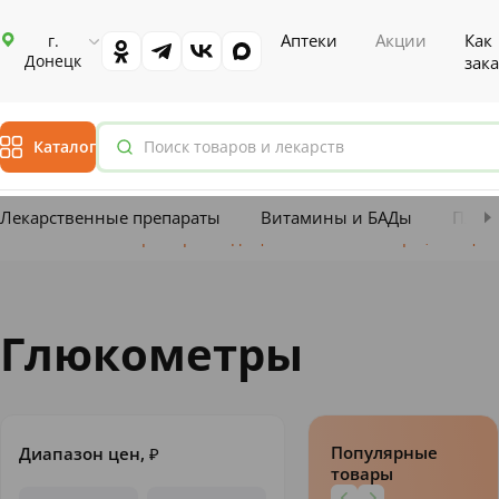
Аптеки
Акции
Как
г.
Донецк
зака
Каталог
Лекарственные препараты
Витамины и БАДы
План
Главная
Каталог
Приборы медицинские
Глюкометры, ланцеты
Глюкометры
Популярные
Диапазон цен,
₽
товары