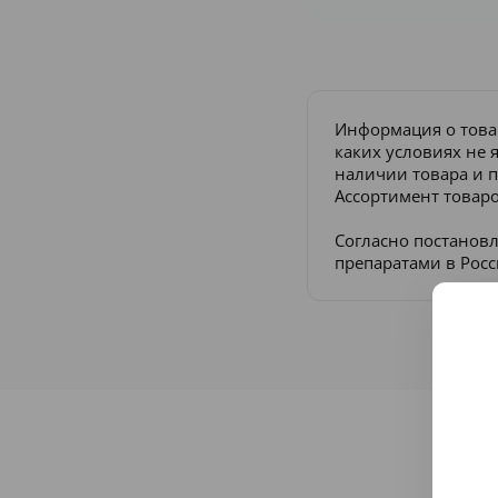
Информация о това
каких условиях не 
наличии товара и п
Ассортимент товаро
Согласно постанов
препаратами в Рос