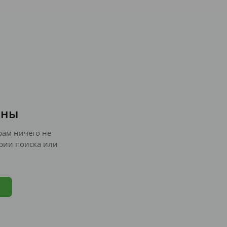
ены
ам ничего не
рии поиска или