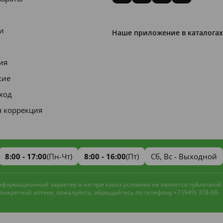
и
Наше приложение в каталогах
ия
кие
уход
я коррекция
8:00 - 17:00
(Пн-Чт)
8:00 - 16:00
(Пт)
Сб, Вс - Выходной
информационный характер и ни при каких условиях не является публичной
нкретной аптеке, пожалуйста, обращайтесь по телефону +7 (949) 378-68-
Наш сайт использует файлы cookie и
метрическую систему
Яндекс.Метрика
для улучшения работы и анализа
Принять