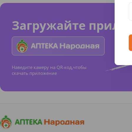
Загружайте прило
Наведите камеру на QR-код,чтобы
скачать приложение