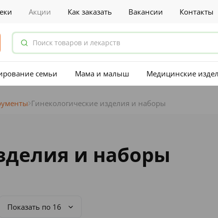
еки
Акции
Как заказать
Вакансии
Контакты
ирование семьи
Мама и малыш
Медицинские изде
рументы
Гинекологические изделия и наборы
зделия и наборы
Показать по 16