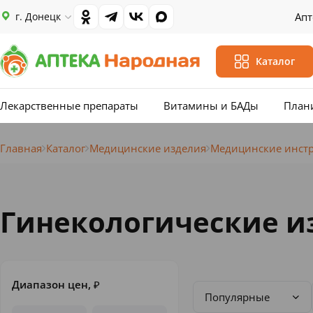
г. Донецк
Апт
Каталог
Лекарственные препараты
Витамины и БАДы
План
Главная
Каталог
Медицинские изделия
Медицинские инст
Гинекологические и
Диапазон цен,
₽
Популярные