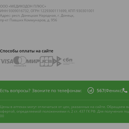
ООО «МЕДИКОДОН ПЛЮС»
ИНН 9309016732, ОГРН 1229300111699, КПП 930301001
Адрес: респ. Донецкая Народная, г. Донецк,
пр-кт Павших Коммунаров, д. 95б
Способы оплаты на сайте
Есть вопросы?
Звоните по телефонам:
567
(Феникс)
Цены в аптеках могут отличаться от цен, указанных на сайте. Обращаем
офертой, определяемой положениями п. 2 ст. 437 ГК РФ. Для получения п
00