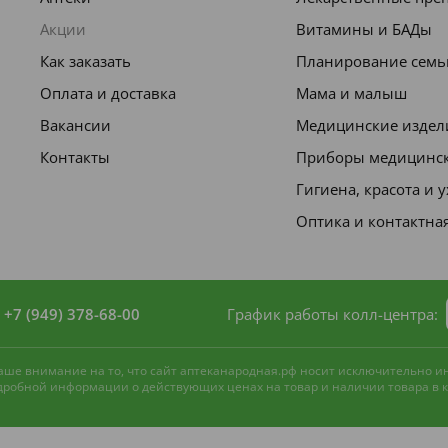
Акции
Витамины и БАДы
Как заказать
Планирование семь
Оплата и доставка
Мама и малыш
Вакансии
Медицинские издел
Контакты
Приборы медицинс
Гигиена, красота и 
Оптика и контактна
+7 (949) 378-68-00
График работы колл-центра:
 ваше внимание на то, что сайт аптеканародная.рф носит исключительно 
одробной информации о действующих ценах на товар и наличии товара в ко