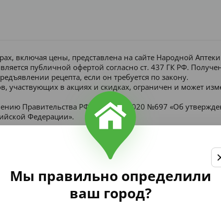
рах, включая цены, представлена на сайте Народной Аптек
является публичной офертой согласно ст. 437 ГК РФ. Получ
редъявлении рецепта, если он требуется по закону.
в, участвующих в акциях и скидках, ограничен и может изм
лению Правительства РФ от 16 мая 2020 №697 «Об утвержд
сийской Федерации».
Мы правильно определили
ваш город?