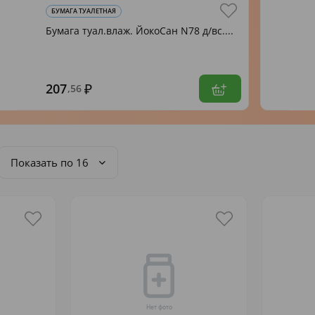
БУМАГА ТУАЛЕТНАЯ
Бумага туал.влаж. ЙокоСан N78 д/вс....
207
,56
Показать по 16