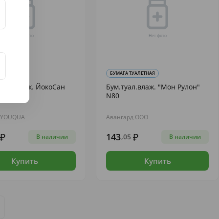
УАЛЕТНАЯ
БУМАГА ТУАЛЕТНАЯ
туал.влаж. ЙокоСан
Бум.туал.влаж. "Мон Рулон"
етей
N80
 YOUQUA
Авангард ООО
143
,05
В наличии
В наличии
Купить
Купить