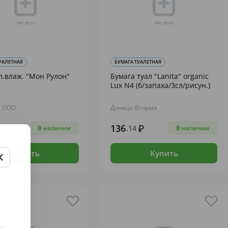
УАЛЕТНАЯ
БУМАГА ТУАЛЕТНАЯ
л.влаж. "Мон Рулон"
Бумага туал "Lanita" organic
Lux N4 (б/запаха/3сл/рисун.)
д ООО
Донецк-Вторма
136
,14
В наличии
В наличии
Купить
Купить