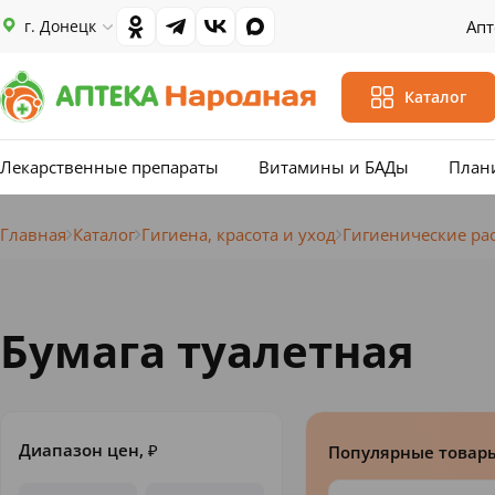
г. Донецк
Апт
Каталог
Лекарственные препараты
Витамины и БАДы
План
Главная
Каталог
Гигиена, красота и уход
Гигиенические ра
Бумага туалетная
Диапазон цен,
₽
Популярные товар