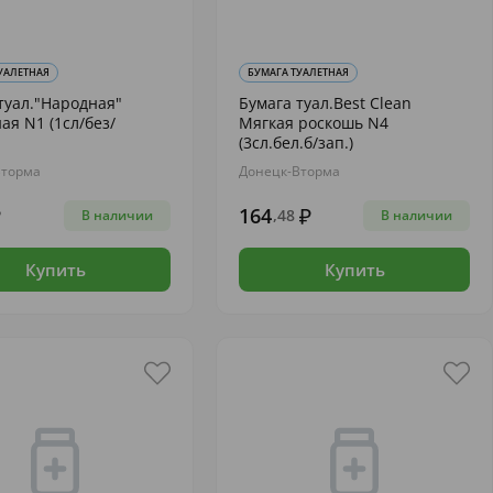
УАЛЕТНАЯ
БУМАГА ТУАЛЕТНАЯ
туал."Народная"
Бумага туал.Best Clean
ая N1 (1сл/без/
Мягкая роскошь N4
(3сл.бел.б/зап.)
Вторма
Донецк-Вторма
164
,48
В наличии
В наличии
Купить
Купить