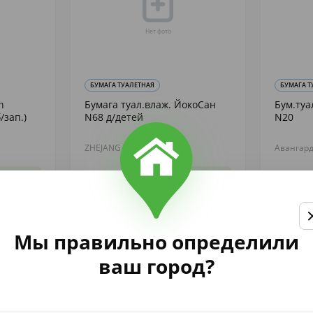
БУМАГА ТУАЛЕТНАЯ
БУМАГА Т
n
Бумага туал.влаж. ЙокоСан
Бум.туа
/зап.)
N68 д/детей
N20
ZHEJANG YOUQUA
Авангар
187
41
,31
,63
аличии
В наличии
Купить
Мы правильно определили
ваш город?