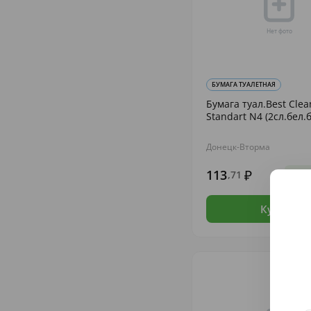
БУМАГА ТУАЛЕТНАЯ
Бумага туал.Best Clea
Standart N4 (2сл.бел.б
Донецк-Вторма
113
,71
В н
Купить