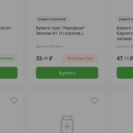
БУМАГА ТУАЛЕТНАЯ
БУМАГА Т
коСан
Бумага туал."Народная"
Бумага 
Эконом N1 (1сл/розов.)
Бархатн
запаха)
Донецк-Вторма
Донецк-
33
47
,46
,74
аличии
Осталось: 3 уп.
Купить