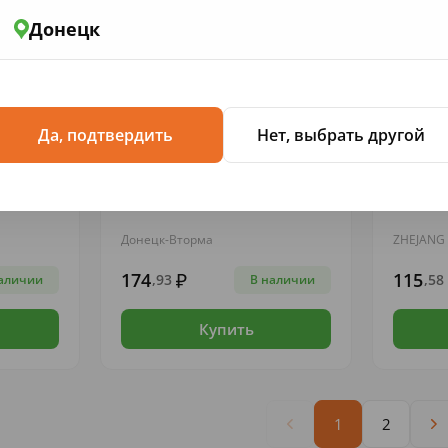
Донецк
Да, подтвердить
Нет, выбрать другой
БУМАГА ТУАЛЕТНАЯ
БУМАГА Т
я"
Бумага туал.Best Clean Plus
Бумага 
/2сл/бел)
(+50м) N4 (2сл.бел.б/зап.)
N42 д/д
Донецк-Вторма
ZHEJANG
174
115
,93
,58
аличии
В наличии
Купить
1
2