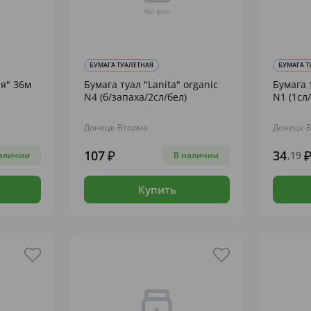
БУМАГА ТУАЛЕТНАЯ
БУМАГА Т
я" 36м
Бумага туал "Lanita" organic
Бумага 
N4 (б/запаха/2сл/бел)
N1 (1сл/
Донецк-Вторма
Донецк-
107
34
,19
аличии
В наличии
Купить