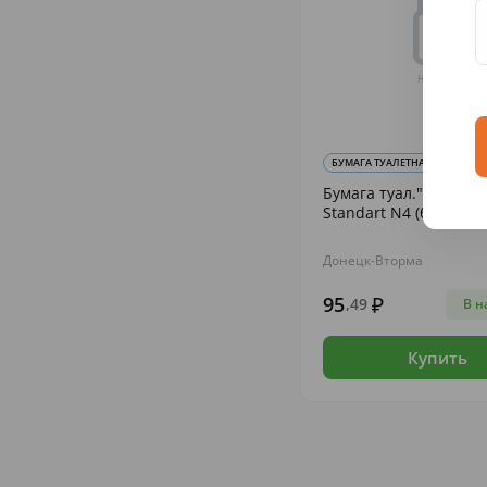
БУМАГА ТУАЛЕТНАЯ
Бумага туал."Народна
Standart N4 (б/запаха
Донецк-Вторма
95
,49
В н
Купить