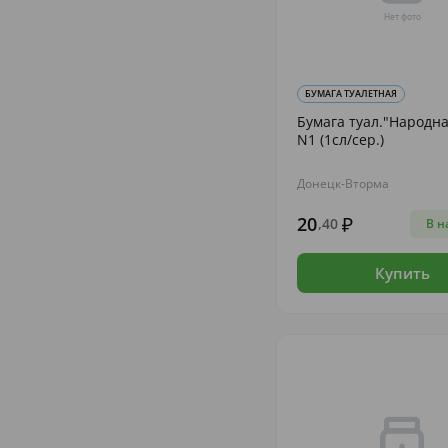
БУМАГА ТУАЛЕТНАЯ
Бумага туал."Народна
N1 (1сл/сер.)
Донецк-Вторма
20
,40
В н
Купить