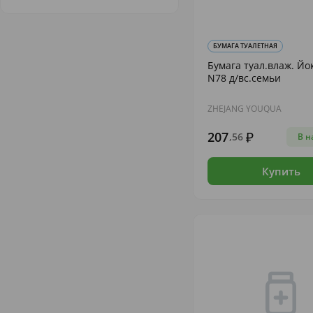
БУМАГА ТУАЛЕТНАЯ
Бумага туал.влаж. Йо
N78 д/вс.семьи
ZHEJANG YOUQUA
207
,56
В н
Купить