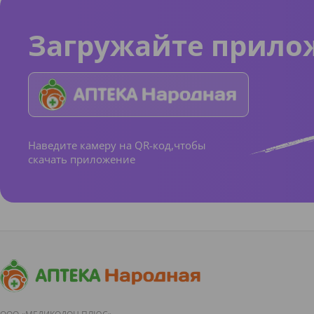
Загружайте прило
Наведите камеру на QR-код,чтобы
скачать приложение