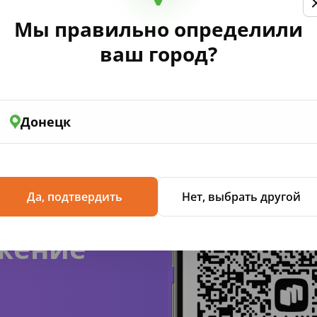
Мы правильно определили
лению Правительства РФ от 16 мая 2020 №697 «Об утвержд
сийской Федерации».
ваш город?
Донецк
Да, подтвердить
Нет, выбрать другой
жение