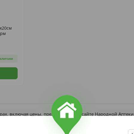
х20см
арм
аличии
рах, включая цены, представлена на сайте Народной Аптек
является публичной офертой согласно ст. 437 ГК РФ. Получ
редъявлении рецепта, если он требуется по закону.
в, участвующих в акциях и скидках, ограничен и может изм