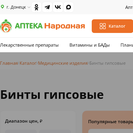
г. Донецк
Апт
Каталог
Лекарственные препараты
Витамины и БАДы
План
Главная
Каталог
Медицинские изделия
Бинты гипсовые
Бинты гипсовые
Диапазон цен,
₽
Популярные товар