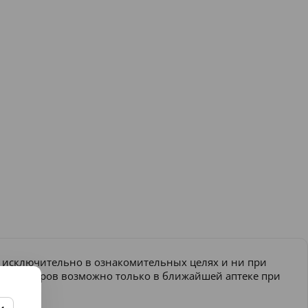
и исключительно в ознакомительных целях и ни при
ение товаров возможно только в ближайшей аптеке при
еняться.