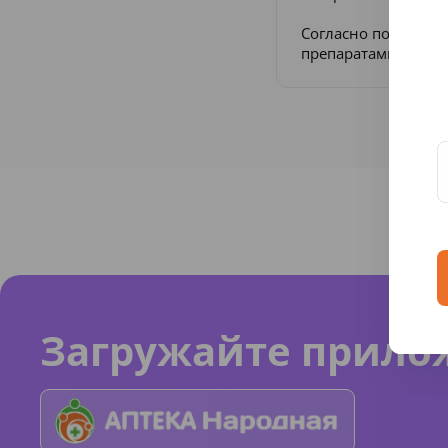
Согласно постанов
препаратами в Рос
Загружайте прило