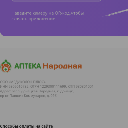
Наведите камеру на QR-код,чтобы
скачать приложение
ООО «МЕДИКОДОН ПЛЮС»
ИНН 9309016732, ОГРН 1229300111699, КПП 930301001
Адрес: респ. Донецкая Народная, г. Донецк,
пр-кт Павших Коммунаров, д. 95б
Способы оплаты на сайте