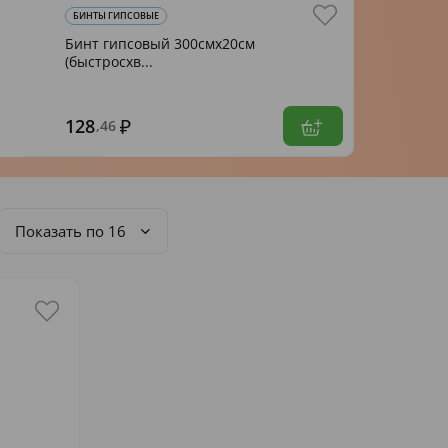
БИНТЫ ГИПСОВЫЕ
Бинт гипсовый 300смх20см
(быстросхв...
128
,46
Показать по 16