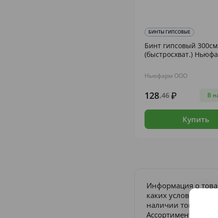
БИНТЫ ГИПСОВЫЕ
Бинт гипсовый 300см
(быстросхват.) Ньюф
Ньюфарм ООО
128
,46
В н
Купить
Информация о това
каких условиях не 
наличии товара и п
Ассортимент товаро