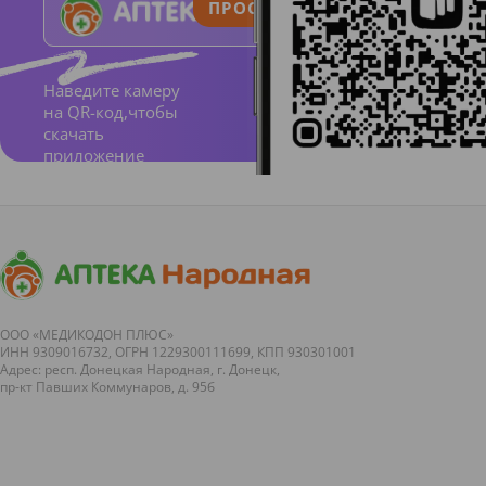
ПРОСТО И ПОНЯТНО
Наведите камеру
на QR-код,чтобы
скачать
приложение
ООО «МЕДИКОДОН ПЛЮС»
ИНН 9309016732, ОГРН 1229300111699, КПП 930301001
Адрес: респ. Донецкая Народная, г. Донецк,
пр-кт Павших Коммунаров, д. 95б