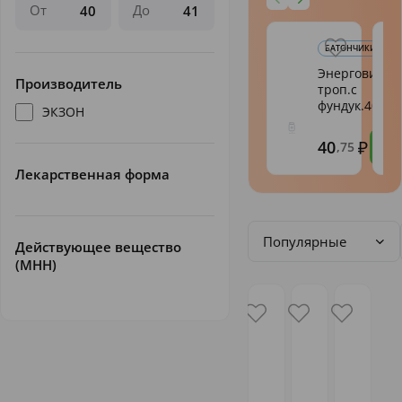
От
До
БАТОНЧИКИ, ПЕЧЕ
Энерговит
Производитель
троп.с
фундук.40г
ЭКЗОН
40
,75
Лекарственная форма
Популярные
Действующее вещество
(МНН)