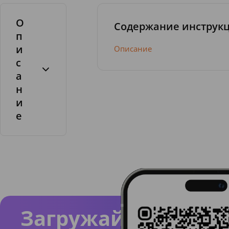
О
Содержание инструк
п
и
Описание
с
а
н
и
е
Натура
льные
компон
енты
крема
усилив
Загружайте
ают