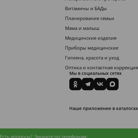
погоды,
Витамины и БАДы
устран
Планирование семьи
ить
Мама и малыш
возраст
Медицинские изделия
ные
Приборы медицинские
измене
Гигиена, красота и уход
ния,
Оптика и контактная коррекция
активиз
Мы в социальных сетях
ирует
восстан
овитель
ные
Наше приложение в каталогах
процес
сы.
Есть вопросы?
Звоните по телефонам: