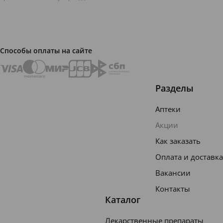
ии с
экстрак
тами и
Способы оплаты на сайте
маслам
и
помога
Разделы
ет
Аптеки
снизит
Акции
ь
Как заказать
гиперч
Оплата и доставка
увствит
ельнос
Вакансии
ть на
Контакты
Каталог
колеба
ния
Лекарственные препараты