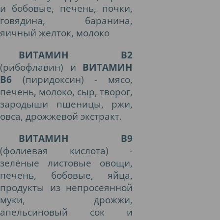
и бобовые, печень, почки,
говядина, баранина,
яичный желток, молоко
ВИТАМИН В2
(рибофлавин) и
ВИТАМИН
В6
(пиридоксин) - мясо,
печень, молоко, сыр, творог,
зародыши пшеницы, ржи,
овса, дрожжевой экстракт.
ВИТАМИН В9
(фолиевая кислота) -
зелёные листовые овощи,
печень, бобовые, яйца,
продукты из непросеянной
муки, дрожжи,
апельсиновый сок и