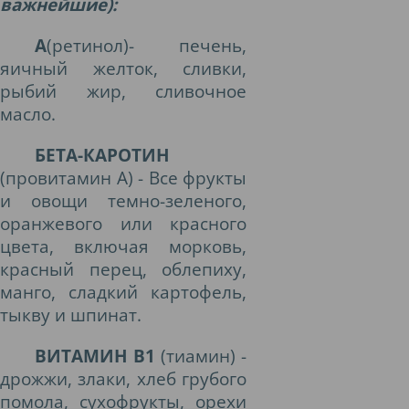
важнейшие):
А
(ретинол)- печень,
яичный желток, сливки,
рыбий жир, сливочное
масло.
БETA-КАРОТИН
(провитамин А) - Все фрукты
и овощи темно-зеленого,
оранжевого или красного
цвета, включая морковь,
красный перец, облепиху,
манго, сладкий картофель,
тыкву и шпинат.
ВИТАМИН В1
(тиамин) -
дрожжи, злаки, хлеб грубого
помола, сухофрукты, орехи