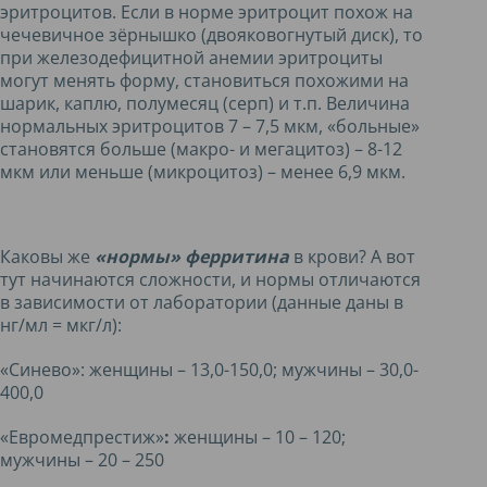
эритроцитов. Если в норме эритроцит похож на
чечевичное зёрнышко (двояковогнутый диск), то
при железодефицитной анемии эритроциты
могут менять форму, становиться похожими на
шарик, каплю, полумесяц (серп) и т.п. Величина
нормальных эритроцитов 7 – 7,5 мкм, «больные»
становятся больше (макро- и мегацитоз) – 8-12
мкм или меньше (микроцитоз) – менее 6,9 мкм.
Каковы же
«нормы» ферритина
в крови? А вот
тут начинаются сложности, и нормы отличаются
в зависимости от лаборатории (данные даны в
нг/мл = мкг/л):
«Синево»: женщины – 13,0-150,0; мужчины – 30,0-
400,0
«Евромедпрестиж»
:
женщины – 10 – 120;
мужчины – 20 – 250