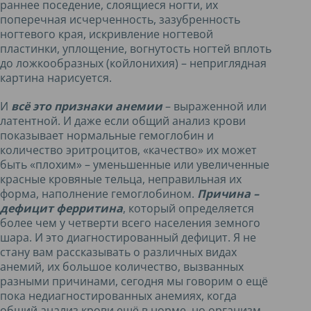
раннее поседение, слоящиеся ногти, их
поперечная исчерченность, зазубренность
ногтевого края, искривление ногтевой
пластинки, уплощение, вогнутость ногтей вплоть
до ложкообразных (койлонихия) – неприглядная
картина нарисуется.
И
всё это признаки анемии
– выраженной или
латентной. И даже если общий анализ крови
показывает нормальные гемоглобин и
количество эритроцитов, «качество» их может
быть «плохим» – уменьшенные или увеличенные
красные кровяные тельца, неправильная их
форма, наполнение гемоглобином.
Причина –
дефицит ферритина
, который определяется
более чем у четверти всего населения земного
шара. И это диагностированный дефицит. Я не
стану вам рассказывать о различных видах
анемий, их большое количество, вызванных
разными причинами, сегодня мы говорим о ещё
пока недиагностированных анемиях, когда
общий анализ крови ещё в норме, но организм