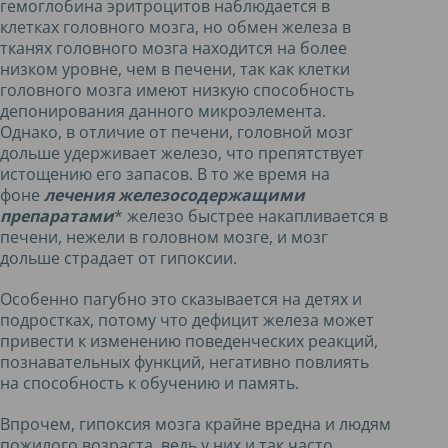
гемоглобина эритроцитов наблюдается в
клетках головного мозга, но обмен железа в
тканях головного мозга находится на более
низком уровне, чем в печени, так как клетки
головного мозга имеют низкую способность
депонирования данного микроэлемента.
Однако, в отличие от печени, головной мозг
дольше удерживает железо, что препятствует
истощению его запасов. В то же время на
фоне
лечения железосодержащими
препаратами
* железо быстрее накапливается в
печени, нежели в головном мозге, и мозг
дольше страдает от гипоксии.
Особенно пагубно это сказывается на детях и
подростках, потому что дефицит железа может
привести к изменению поведенческих реакций,
познавательных функций, негативно повлиять
на способность к обучению и память.
Впрочем, гипоксия мозга крайне вредна и людям
пожилого возраста, ведь у них и так часто