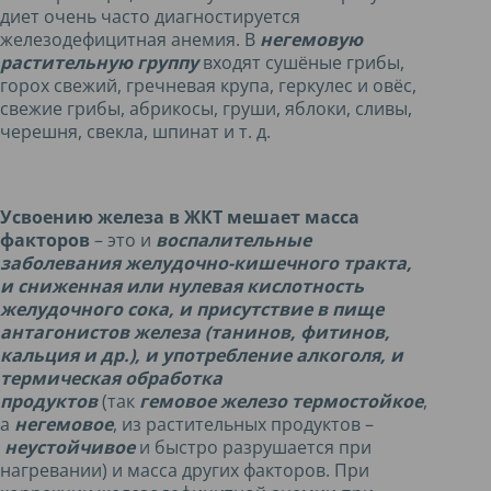
диет очень часто диагностируется
железодефицитная анемия. В
негемовую
растительную группу
входят сушёные грибы,
горох свежий, гречневая крупа, геркулес и овёс,
свежие грибы, абрикосы, груши, яблоки, сливы,
черешня, свекла, шпинат и т. д.
Усвоению железа в ЖКТ мешает масса
факторов
– это и
воспалительные
заболевания желудочно-кишечного тракта,
и сниженная или нулевая кислотность
желудочного сока, и присутствие в пище
антагонистов железа (танинов, фитинов,
кальция и др.), и употребление алкоголя, и
термическая обработка
продуктов
(так
гемовое железо
термостойкое
,
а
негемовое
, из растительных продуктов –
неустойчивое
и быстро разрушается при
нагревании) и масса других факторов. При