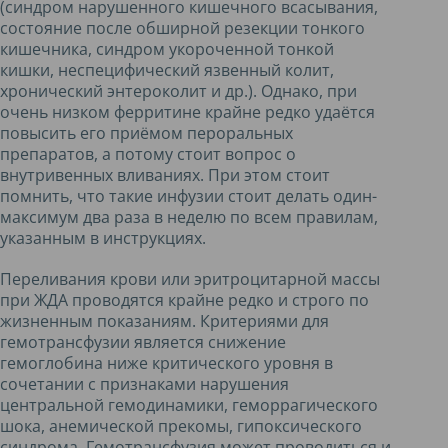
(синдром нарушенного кишечного всасывания,
состояние после обширной резекции тонкого
кишечника, синдром укороченной тонкой
кишки, неспецифический язвенный колит,
хронический энтероколит и др.). Однако, при
очень низком ферритине крайне редко удаётся
повысить его приёмом пероральных
препаратов, а потому стоит вопрос о
внутривенных вливаниях. При этом стоит
помнить, что такие инфузии стоит делать один-
максимум два раза в неделю по всем правилам,
указанным в инструкциях.
Переливания крови или эритроцитарной массы
при ЖДА проводятся крайне редко и строго по
жизненным показаниям. Критериями для
гемотрансфузии является снижение
гемоглобина ниже критического уровня в
сочетании с признаками нарушения
центральной гемодинамики, геморрагического
шока, анемической прекомы, гипоксического
синдрома. Гемотрансфузия может проводиться и