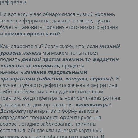
референса.
Но вот если у вас обнаружился низкий уровень
железа и ферритина, дальше сложнее, нужно
будет установить причину этого низкого уровня
и
компенсировать его
*.
Как, спросите вы? Сразу скажу, что, если
низкий
уровень железа
мы можем попытаться
поднять
диетой против анемии
, то
ферритин
«наесть» не получится
, придётся
начинать
лечение пероральными
препаратами (таблетки, капсулы, сиропы)
*. В
случае глубокого дефицита железа и ферритина,
либо проблемами с желудочно-кишечным
трактом, когда препараты «per os» (через рот) не
усваиваются, доктор назначит
капельницы
*.
Дозировку препаратов и форму выпуска
определяет специалист, ориентируясь на
возраст, стадию заболевания, причины
состояния, общую клиническую картину и
индивидуальные особенности пациента. И