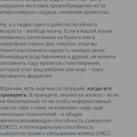
нарушено мозговое кровообращение из-за
атеросклероза сосудов, снижения кровотока.
Ну, а о людях самого работоспособного
возраста – вообще молчу. Если в вашей жизни
появились записанные на бумаге или в
смартфоне списки дел, покупок, если вы
перестали помнить наизусть номера своих
ближайших родственников и друзей, не можете
запомнить пару куплетов стихотворения,
которое учит ваш ребёнок или внук – пора
проверить ферритин!
Впрочем, есть ещё масса ситуаций,
когда его
проверять
. В принципе, анализ на железо – если
не бесполезный, то не особо информативный
сам по себе, к нему «в комплекс» надо ещё
несколько показателей – и общую
железосвязывающую способность сыворотки
(ОЖСС), и потенциальную способность
сыворотки крови к связыванию железа (ЛЖСС