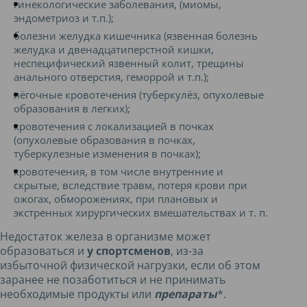
гинекологические заболевания, (миомы,
эндометриоз и т.п.);
болезни желудка кишечника (язвенная болезнь
желудка и двенадцатиперстной кишки,
неспецифический язвенный колит, трещины
анального отверстия, геморрой и т.п.);
лёгочные кровотечения (туберкулёз, опухолевые
образования в легких);
кровотечения с локализацией в почках
(опухолевые образования в почках,
туберкулезные изменения в почках);
кровотечения, в том числе внутренние и
скрытые, вследствие травм, потеря крови при
ожогах, обморожениях, при плановых и
экстренных хирургических вмешательствах и т. п.
Недостаток железа в организме может
образоваться и
у спортсменов
, из-за
избыточной физической нагрузки, если об этом
заранее не позаботиться и не принимать
необходимые продукты или
препараты
*.