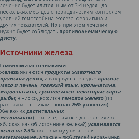
лечение будет длительным от 3-4 недель до
нескольких месяцев с периодическим контролем
уровней гемоглобина, железа, ферритина и
других показателей. Но и при этом лечении
нужно будет соблюдать
противоанемическую
диету.
Источники железа
Главными источниками
железа
являются
продукты животного
происхождения
, и в первую очередь –
красное
мясо и печень, говяжий язык, крольчатина,
индюшатина, гусиное мясо, некоторые сорта
рыбы
; в них содержится
гемовое железо
(по
разным источникам –
около 25% усвоения
).
Железо из
растительных
источников
(помните, нам всегда говорили о
яблоках, как об источнике железа?)
усваивается
всего на 2-5%
, вот почему у веганов и
вегетарианцев, а также у любителей неразумных