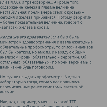
или НЖСС), и трансферрин… А кроме того,
содержание железа в плазме величина
нестабильная: поели вчера стейк с кровью –
сегодня и железа прибавится. Потому ферритин
– более показательная величина, говорит о
«запасах» железа в крови.
Когда же его проверять?
Если бы я была
министром здравоохранения и ввела ежегодные
обязательные профосмотры, то список анализов
был бы кратким, но ёмким, и наряду с общим
анализом крови, обязательно – ферритин. Об
остальных «обязательных» по моей версии мы с
вами как-нибудь поговорим.
Но лучше не ждать профосмотра. А идти в
лабораторию тогда, когда у вас появились
перечисленные ранее симптомы латентной
анемии.
Или, как, например, у меня, высокий ТТГ
(тиреотропный гормон) при нормальных