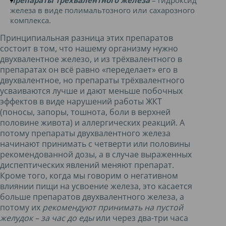
препараты трехвалентного железа
– гидроксид
железа в виде полимальтозного или сахарозного
комплекса.
Принципиальная разница этих препаратов
состоит в том, что нашему организму нужно
двухвалентное железо, и из трёхвалентного в
препаратах он всё равно «переделает» его в
двухвалентное, но препараты трёхвалентного
усваиваются лучше и дают меньше побочных
эффектов в виде нарушений работы ЖКТ
(поносы, запоры, тошнота, боли в верхней
половине живота) и аллергических реакций. А
потому препараты двухвалентного железа
начинают принимать с четверти или половины
рекомендованной дозы, а в случае выраженных
диспептических явлений меняют препарат.
Кроме того, когда мы говорим о негативном
влиянии пищи на усвоение железа, это касается
больше препаратов двухвалентного железа, а
потому их
рекомендуют принимать на пустой
желудок – за час до еды
или через два-три часа