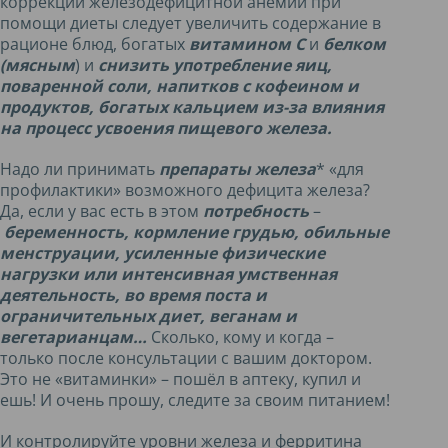
коррекции железодефицитной анемии при
помощи диеты следует увеличить содержание в
рационе блюд, богатых
витамином С
и
белком
(мясным
) и
снизить употребление яиц,
поваренной соли, напитков с кофеином и
продуктов, богатых кальцием из-за влияния
на процесс усвоения пищевого железа.
Надо ли принимать
препараты железа
* «для
профилактики» возможного дефицита железа?
Да, если у вас есть в этом
потребность
–
беременность, кормление грудью, обильные
менструации, усиленные физические
нагрузки или интенсивная умственная
деятельность, во время поста и
ограничительных диет, веганам и
вегетарианцам…
Сколько, кому и когда –
только после консультации с вашим доктором.
Это не «витаминки» – пошёл в аптеку, купил и
ешь! И очень прошу, следите за своим питанием!
И контролируйте уровни железа и ферритина