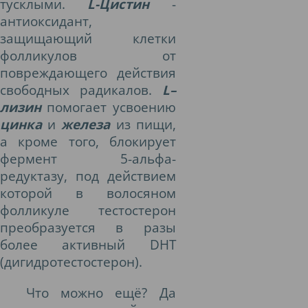
тусклыми.
L-Цистин
-
антиоксидант,
защищающий клетки
фолликулов от
повреждающего действия
свободных радикалов.
L–
лизин
помогает усвоению
цинка
и
железа
из пищи,
а кроме того, блокирует
фермент 5-альфа-
редуктазу, под действием
которой в волосяном
фолликуле тестостерон
преобразуется в разы
более активный DHT
(дигидротестостерон).
Что можно ещё? Да