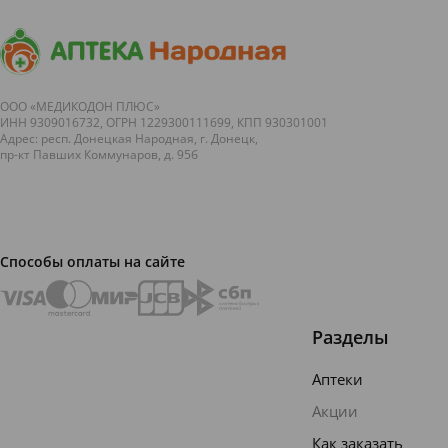
температуру
дополнительны
или
приём
чихание...
витаминов
малы...
ООО «МЕДИКОДОН ПЛЮС»
ИНН 9309016732, ОГРН 1229300111699, КПП 930301001
Адрес: респ. Донецкая Народная, г. Донецк,
пр-кт Павших Коммунаров, д. 95б
Способы оплаты на сайте
Разделы
Аптеки
Акции
Как заказать