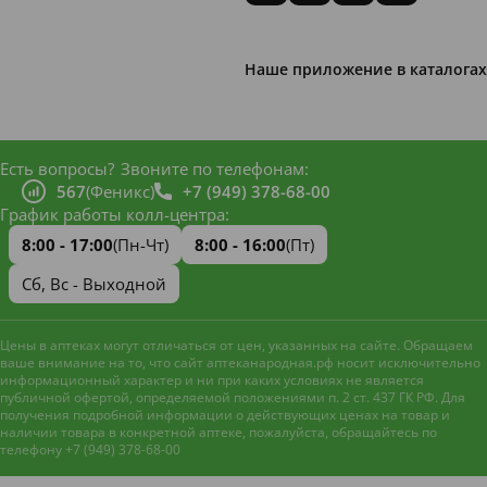
Наше приложение в каталогах
Есть вопросы?
Звоните по телефонам:
567
(Феникс)
+7 (949) 378-68-00
График работы колл-центра:
8:00 - 17:00
(Пн-Чт)
8:00 - 16:00
(Пт)
Сб, Вс - Выходной
Цены в аптеках могут отличаться от цен, указанных на сайте. Обращаем
ваше внимание на то, что сайт аптеканародная.рф носит исключительно
информационный характер и ни при каких условиях не является
публичной офертой, определяемой положениями п. 2 ст. 437 ГК РФ. Для
получения подробной информации о действующих ценах на товар и
наличии товара в конкретной аптеке, пожалуйста, обращайтесь по
телефону +7 (949) 378-68-00
Наш сайт использует файлы
cookie и метрическую систему