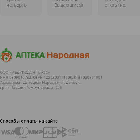
открытия
Аспирин
четверть,
Выдающиеся
открытие,
конец зимы-
медицинские
перевернувшее
начало
открытия
историю
весны -
&nbsp;
медицины,
самое
Продолжаем
&shy;&ndash;
трудное
новую
это открытие
время для
интересную
аспиирна,
школьников.
рубрику об
открывшее
Впрочем, и
открытиях в
эру
для
медицине,
препаратов&nb
родителей
пе...
от...
тоже. Ну что,
вс...
ООО «МЕДИКОДОН ПЛЮС»
ИНН 9309016732, ОГРН 1229300111699, КПП 930301001
Адрес: респ. Донецкая Народная, г. Донецк,
пр-кт Павших Коммунаров, д. 95б
Способы оплаты на сайте