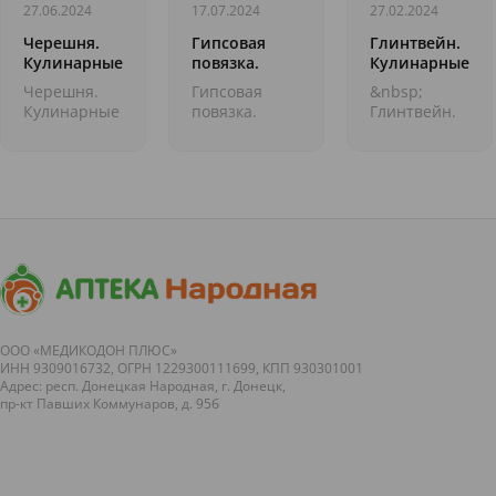
27.06.2024
17.07.2024
27.02.2024
Черешня.
Гипсовая
Глинтвейн.
Кулинарные
повязка.
Кулинарные
праздники
Выдающиеся
праздники
Черешня.
Гипсовая
&nbsp;
медицинские
Кулинарные
повязка.
Глинтвейн.
открытия
праздники
Выдающиеся
Кулинарные
&nbsp; По
медицинские
праздники
пятницам у
открытия
&nbsp; По
нас очень
&nbsp;
пятницам у
&laquo;вкусная&raquo;
Продолжаем
нас очень
тема:
интересную
&laquo;вкусная
кулинарные
рубрику об
тема:
праздники
открытиях в
кулинарные
не...
медицине,
праздник...
переве...
ООО «МЕДИКОДОН ПЛЮС»
ИНН 9309016732, ОГРН 1229300111699, КПП 930301001
Адрес: респ. Донецкая Народная, г. Донецк,
пр-кт Павших Коммунаров, д. 95б