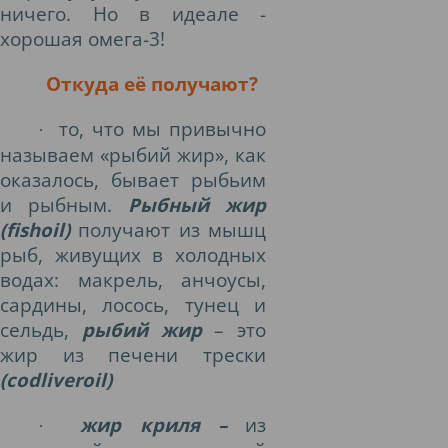
ничего. Но в идеале -
хорошая омега-3!
Откуда её получают?
то, что мы привычно
·
называем «рыбий жир», как
оказалось, бывает рыбьим
и рыбным.
Рыбный жир
(fishoil)
получают из мышц
рыб, живущих в холодных
водах: макрель, анчоусы,
сардины, лосось, тунец и
сельдь,
рыбий жир
– это
жир из печени трески
(сodliveroil)
жир криля –
из
·