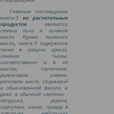
Главным поставщиком
омега-3
из растительных
продуктов
являются
семена льна и льняное
масло
. Кроме
льняного
масла
,
омега-3 содержится
также в
грецких орехах,
семенах тыквы,
соответственно и в их
маслах, горчичном,
рыжиковом, соевом,
рапсовом масле, спаржевой
и обыкновенной фасоли,
и
даже
в обычной «зелени» -
петрушке, укропе,
портулаке, кинзе, правда в
довольно небольших