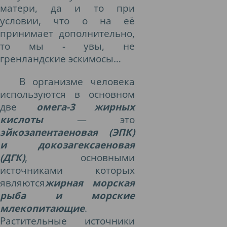
матери, да и то при
условии, что о на её
принимает дополнительно,
то мы - увы, не
гренландские эскимосы…
В организме человека
используются в основном
две
омега-3 жирных
кислоты
— это
эйкозапентаеновая (ЭПК)
и докозагексаеновая
(ДГК)
, основными
источниками которых
являются
жирная морская
рыба и морские
млекопитающие
.
Растительные источники