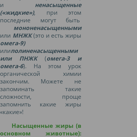
и
ненасыщенные
(«жидкие»)
, при этом
последние могут быть
мононенасыщенными
или
МНЖК
(это и есть жиры
омега-9)
или
полиненасыщенными
или ПНЖК
(
омега-3 и
омега-6
). На этом урок
органической химии
закончим. Можете не
запоминать такие
сложности, проще
запомнить какие жиры
«какие»!
Насыщенные жиры (в
основном животные):