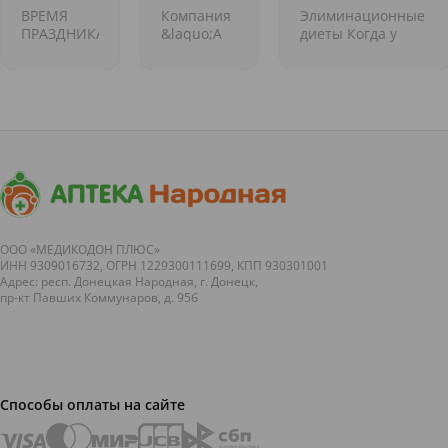
это
Маруся
аллергии к
ВРЕМЯ
Компания
Элиминационные
базовая
кукурузе
ПРАЗДНИКА!
&laquo;А
диеты Когда у
коллекция
ПРАЗДНИКА
Зет&raquo;
организма
масок
ДЛЯ
представляет
существует
NINELLE
ВАШЕЙ
новую
реакция
КОЖИ!
серию
неприятия той
Гости уже
косметики
или иной пищи, а
собрались:
MARUSSIA.
тесты на
сочные
Семейство
аллергию
фрукты,
кремов
показывают е...
спелые
MARUSSIA
овощи и
представлено
дары моря
двумя...
станут
ООО «МЕДИКОДОН ПЛЮС»
ИНН 9309016732, ОГРН 1229300111699, КПП 930301001
звездами...
Адрес: респ. Донецкая Народная, г. Донецк,
пр-кт Павших Коммунаров, д. 95б
Способы оплаты на сайте