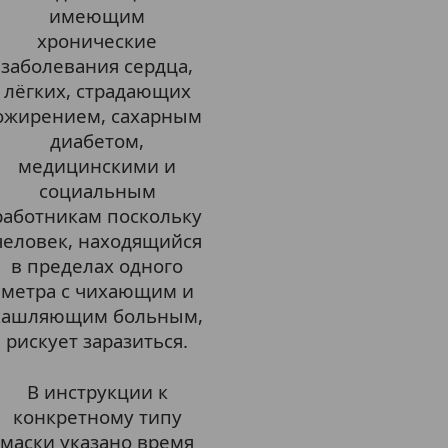
имеющим
хронические
заболевания сердца,
лёгких, страдающих
ожирением, сахарным
диабетом,
медицинскими и
социальным
работникам поскольку
человек, находящийся
в пределах одного
метра с чихающим и
кашляющим больным,
рискует заразиться.
В инструкции к
конкретному типу
маски указано время