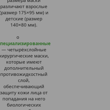
размера маски
различают взрослые
(размер 175×95 мм) и
детские (размер
140×80 мм).
o
Специализированные
— четырёхслойные
хирургические маски,
которые имеют
дополнительный
противожидкостный
слой,
обеспечивающий
защиту кожи лица от
попадания на него
биологических