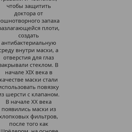
чтобы защитить
доктора от
тошнотворного запаха
разлагающейся плоти,
создать
антибактериальную
среду внутри маски, а
отверстия для глаз
закрывали стеклом. В
начале XIX века в
качестве маски стали
использовать повязку
из шерсти с клапаном.
В начале XX века
появились маски из
хлопковых фильтров,
после того как
Шрёдером, на основе