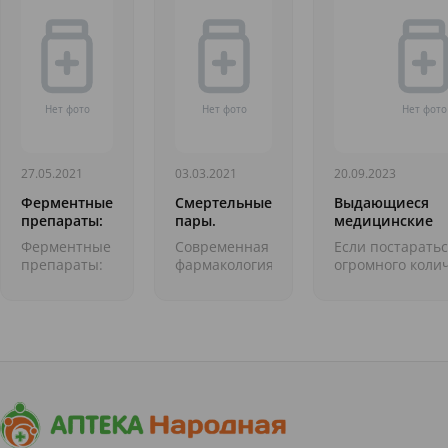
27.05.2021
03.03.2021
20.09.2023
Ферментные
Смертельные
Выдающиеся
препараты:
пары.
медицинские
для чего?
Лекарства,
открытия.Рентг
Ферментные
Современная
Если постаратьс
которые
лучи
препараты:
фармакология
огромного коли
нельзя
для чего?
обеспечивает
открытий в мед
принимать
Ферментные
нас тоннами
сделанных за
вместе
препараты
лекарств, и
тысячелетия, о
поджелудочной
зачастую
десять, то откры
железы
врачи
выпускаются
выписывают
фармацевтической
нам их
промышленност...
горстями,
увы, мало
инт...