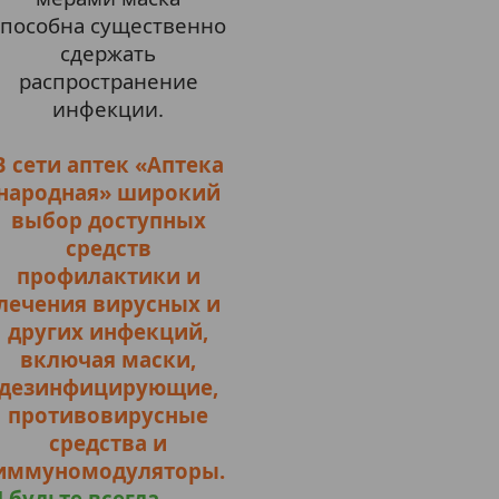
способна существенно
сдержать
распространение
инфекции.
В сети аптек «Аптека
народная» широкий
выбор доступных
средств
профилактики и
лечения вирусных и
других инфекций,
включая маски,
дезинфицирующие,
противовирусные
средства и
иммуномодуляторы.
 будьте всегда