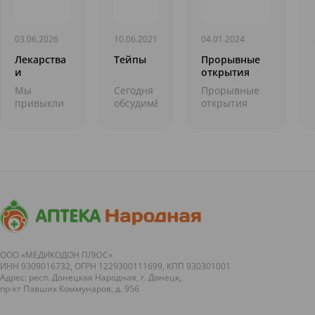
03.06.2026
10.06.2021
04.01.2024
Лекарства
Тейпы
Прорывные
и
открытия
продукты:
2023 года.
Мы
Cегодня
Прорывные
учимся
Выдающиеся
привыкли
обсудим&nbsp;
открытия
сочетать
медицинские
запивать
ещё
2023 года.
правильно
открытия
таблетки
одно
Выдающиеся
тем, что
довольно
медицинские
оказалось
простое
открытия
под рукой:
и
&nbsp; Мы с
утренним
действенное
вами
кофе,
приспособление
продолжаем
глотком
для
интересную
сока или
красоты
рубрику об...
чаем.
и
Иногда мы
здоровья&nbsp;&nbsp;-
заедаем их
&n...
ООО «МЕДИКОДОН ПЛЮС»
ИНН 9309016732, ОГРН 1229300111699, КПП 930301001
п...
Адрес: респ. Донецкая Народная, г. Донецк,
пр-кт Павших Коммунаров, д. 95б