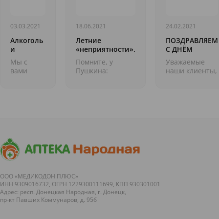
03.03.2021
18.06.2021
24.02.2021
Алкоголь
Летние
ПОЗДРАВЛЯЕМ
и
«неприятности».
С ДНЁМ
лекарства
Комары
ЗАЩИТНИКА
Мы с
Помните, у
Уважаемые
ОТЕЧЕСТВА!
вами
Пушкина:
наши клиенты,
обсудили,
&laquo;Ох, лето
поздравляем
какие
красное!
вас с Днём
лекарственные
любил&nbsp;бы
защитника
препараты
я&nbsp;тебя,
Отечества!
&laquo;не
Когда&nbsp;б
Желаем вам
любят&raquo;
не&nbsp;зной,
мирной жизни,
друг
да&nbsp;пыль,
без войн,
друга.
да&nbsp...
потерь и
Важная
трагеди...
тема, не
спорю. Но
куда
ООО «МЕДИКОДОН ПЛЮС»
ИНН 9309016732, ОГРН 1229300111699, КПП 930301001
важн...
Адрес: респ. Донецкая Народная, г. Донецк,
пр-кт Павших Коммунаров, д. 95б