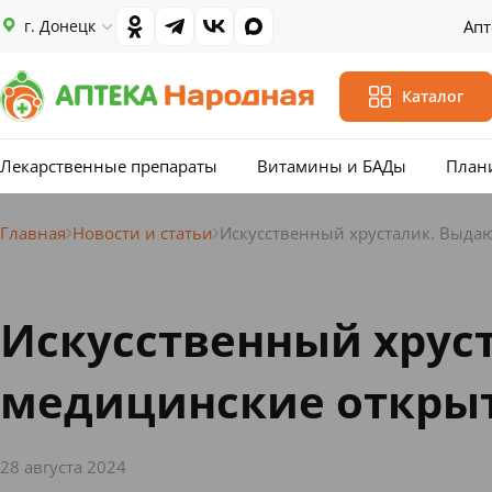
г. Донецк
Апт
Каталог
Лекарственные препараты
Витамины и БАДы
План
Главная
Новости и статьи
Искусственный хрусталик. Выда
Искусственный хрус
медицинские откры
28 августа 2024