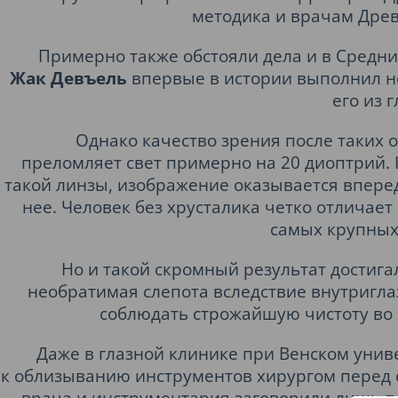
методика и врачам Древ
Примерно также обстояли дела и в Средни
Жак Девъель
впервые в истории выполнил не
его из г
Однако качество зрения после таких 
преломляет свет примерно на 20 диоптрий. 
такой линзы, изображение оказывается вперед
нее. Человек без хрусталика четко отличает
самых крупных
Но и такой скромный результат достигал
необратимая слепота вследствие внутригла
соблюдать строжайшую чистоту во 
Даже в глазной клинике при Венском униве
к облизыванию инструментов хирургом перед 
врача и инструментария заговорили лишь п