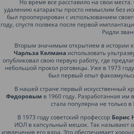
Но время все расставило на свои места
удалению катаракты просто немыслим без иск
был прооперирован с использованием своего 
году, спустя полвека после первой имплантац
Ридли зван
Вторым значимым открытием в истории х
Чарльза Келмана
использовать ультразву
опубликовал свою первую работу, где предлаг
небольшой прокол роговицы. Уже в 1973 году
был первый опыт факоэмульси
В нашей стране первый искусственный х
Федоровым
в 1960 году. Разработанная им 
стала популярна не только в 
В 1973 году советский профессор
Борис 
ИОЛ в капсульный мешок. Так называют о
извлечения его ядра. Это обеспечивает хорош