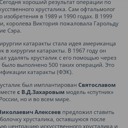
. Сегодня хороший результат операции по
усственного хрусталика. Сам офтальмолог
изобретения в 1989 и 1990 годах. В 1999
ии, королева Виктория пожаловала Гарольду
ие Сэра.
ирургии катаракты стала идея американца
к в хирургии катаракты. В 1967 году он
ал удалять хрусталик с его помощью через
 было выполнено 500 таких операций. Это
фикации катаракты (ФЭК).
русталик был имплантирован
Святославом
вместе
с В.Д.Захаровым
модель «спутник»
России, но и во всем мире.
Николаевич Алексеев
предложил ставить
болочку хрусталика, оставшуюся после
ую центрацию искусственного хрусталика и