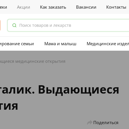
еки
Акции
Как заказать
Вакансии
Контакты
ирование семьи
Мама и малыш
Медицинские изде
ющиеся медицинские открытия
талик. Выдающиеся
тия
Поделиться