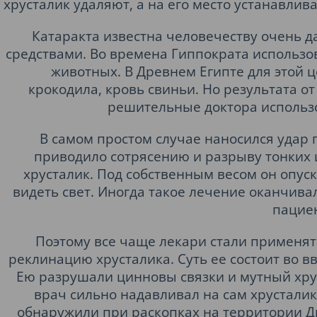
хрусталик удаляют, а на его место устанавлив
Катаракта известна человечеству очень 
средствами. Во времена Гиппократа использова
животных. В Древнем Египте для этой 
крокодила, кровь свиньи. Но результата от
решительные доктора использ
В самом простом случае наносился удар п
приводило сотрясению и разрыву тонких 
хрусталик. Под собственным весом он опуск
видеть свет. Иногда такое лечение оканчива
пациен
Поэтому все чаще лекари стали применя
реклинацию хрусталика. Суть ее состоит во в
Ею разрушали цинновы связки и мутный хрус
врач сильно надавливал на сам хрустали
обнаружили при раскопках на территории Др