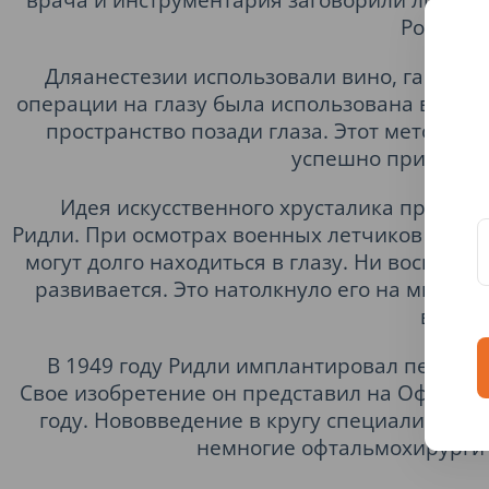
Роберта 
Дляанестезии использовали вино, гашиш,
операции на глазу была использована в 1884
пространство позади глаза. Этот метод на
успешно применяет
Идея искусственного хрусталика принад
Ридли. При осмотрах военных летчиков с ране
могут долго находиться в глазу. Ни воспале
развивается. Это натолкнуло его на мысль с
вещест
В 1949 году Ридли имплантировал первый х
Свое изобретение он представил на Офтальм
году. Нововведение в кругу специалистов 
немногие офтальмохирурги