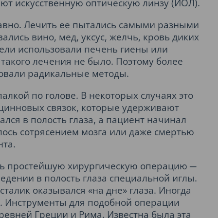
ают искусственную оптическую линзу (ИОЛ).
давно. Лечить ее пытались самыми разными
лись вино, мед, уксус, желчь, кровь диких
цели использовали печень гиены или
 такого лечения не было. Поэтому более
овали радикальные методы.
алкой по голове. В некоторых случаях это
цинновых связок, которые удерживают
ался в полость глаза, а пациент начинал
лось сотрясением мозга или даже смертью
та.
ть простейшую хирургическую операцию ─
ведении в полость глаза специальной иглы.
талик оказывался «на дне» глаза. Иногда
к. Инструменты для подобной операции
евней Греции и Рима. Известна была эта