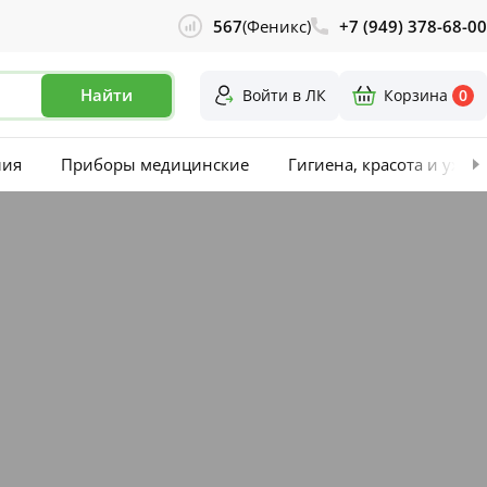
567
(Феникс)
+7 (949) 378-68-00
Найти
Войти в ЛК
Корзина
0
лия
Приборы медицинские
Гигиена, красота и уход