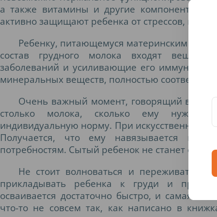
а также витамины и другие компоненты фо
активно защищают ребенка от стрессов, инфек
Ребенку, питающемуся материнским молоко
состав грудного молока входят вещест
заболеваний и усиливающие его иммунитет. К
минеральных веществ, полностью соответству
Очень важный момент, говорящий в поль
столько молока, сколько ему нужно, и
индивидуальную норму. При искусственном вск
Получается, что ему навязывается норма
потребностям. Сытый ребенок не станет сосать
Не стоит волноваться и переживать, ес
прикладывать ребенка к груди и правил
осваивается достаточно быстро, и самая бол
что-то не совсем так, как написано в книж