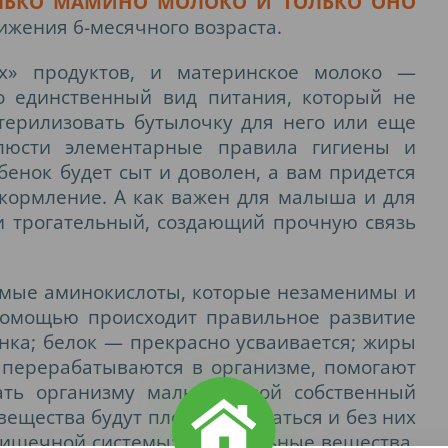
ОЛЬКО МАМИНО МОЛОКО И ТОЛЬКО ОНО
ижения 6-месячного возраста.
х» продуктов, и материнское молоко —
то единственный вид питания, который не
терилизовать бутылочку для него или еще
блюсти элементарные правила гигиены и
бенок будет сыт и доволен, а вам придется
кормление. А как важен для малыша и для
и трогательный, создающий прочную связь
нимые аминокислоты, которые незаменимы и
 помощью происходит правильное развитие
енка; белок — прекрасно усваивается; жиры
 перерабатываются в организме, помогают
ать организму малыша свой собственный
ещества будут плохо усваиваться и без них
ишечной системы; минеральные вещества,