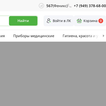
567
(Феникс)
+7 (949) 378-68-00
Найти
Войти в ЛК
Корзина
0
лия
Приборы медицинские
Гигиена, красота и уход