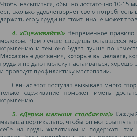
Чтобы насытиться, обычно достаточно 10-15 м
ест, сколько удовлетворяет свою потребность 
держать его у груди не стоит, иначе может тра
4. «Сцеживайся!»
Непременное правило д
молоком. Чем лучше сцедишь оставшееся мо
кормлению и тем оно будет лучше по качеству
Массажные движения, которые вы делаете, ко
грудь и не дают молоку настаиваться, хорошо
и проводят профилактику мастопатии.
Сейчас этот постулат вызывает много споро
только сцеживание поможет иметь достат
кормлению.
5. «Держи малыша столбиком!»
Каждый
малыша вертикально, чтобы он мог срыгнуть п
себе на грудь животиком и подержать так
вправо. Если пренебречь такой простой проц