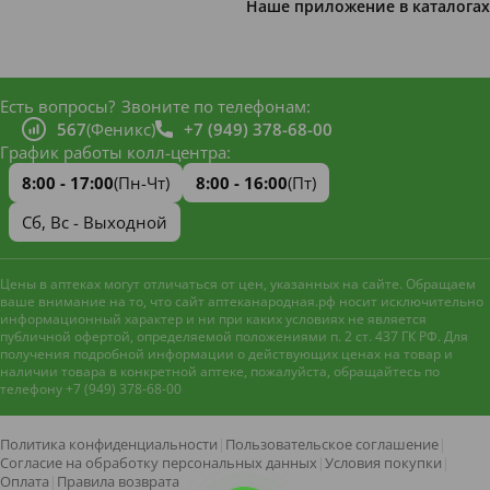
Наше приложение в каталогах
Есть вопросы?
Звоните по телефонам:
567
(Феникс)
+7 (949) 378-68-00
График работы колл-центра:
8:00 - 17:00
(Пн-Чт)
8:00 - 16:00
(Пт)
Сб, Вс - Выходной
Цены в аптеках могут отличаться от цен, указанных на сайте. Обращаем
ваше внимание на то, что сайт аптеканародная.рф носит исключительно
информационный характер и ни при каких условиях не является
публичной офертой, определяемой положениями п. 2 ст. 437 ГК РФ. Для
получения подробной информации о действующих ценах на товар и
наличии товара в конкретной аптеке, пожалуйста, обращайтесь по
телефону +7 (949) 378-68-00
Наш сайт использует файлы
cookie и метрическую систему
Яндекс.Метрика
для
Политика конфиденциальности
|
Пользовательское соглашение
|
улучшения работы и анализа
Согласие на обработку персональных данных
|
Условия покупки
|
посещаемости. Оставаясь на
Оплата
|
Правила возврата
Принять