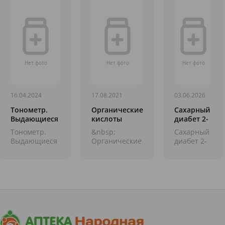
16.04.2024
17.08.2021
03.06.2026
Тонометр.
Органические
Сахарный
Выдающиеся
кислоты
диабет 2-
медицинские
го типа:
Тонометр.
&nbsp;
Сахарный
открытия
причины,
Выдающиеся
Органические
диабет 2-
симптомы
медицинские
кислоты -
го типа —
и лечение
открытия
широко
это
&nbsp; Мы с
распространенная
хроническое
вами
в
эндокринное
продолжаем
растительном
заболевание,
интересную
и животном
которое
рубрику об
мире группа
называют
открытиях в
соединений. В
одной из
медицине,
растительных...
главных