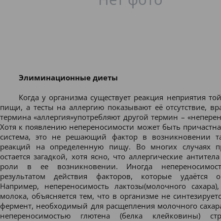
Элиминационные диеты
Когда у организма существует реакция неприятия то
пищи, а тесты на аллергию показывают её отсутствие, вр
термина
«аллергия»
употребляют другой термин –
«непере
н
Хотя к появлению непереносимости может быть причастн
система, это не решающий фактор в возникновении т
реакций на определенную пищу. Во многих случаях п
остается загадкой, хотя ясно, что аллергические антител
роли в ее возникновении. Иногда непереносимос
результатом действия факторов, которые удаётся оп
Например,
непереносимость лактозы
(молочного сахара),
молока, объясняется тем, что в организме не синтезируетс
фермент, необходимый для расщепления молочного сахара
непереносимостью глютена
(белка клейковины) стр